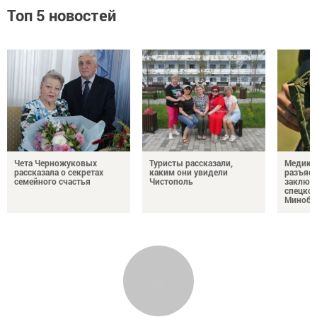
Топ 5 новостей
Чета Черножуковых
Туристы рассказали,
Медикам
рассказала о секретах
каким они увидели
разъясн
семейного счастья
Чистополь
заключ
спецкон
Минобо