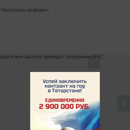
Чистополь-информ»
❯