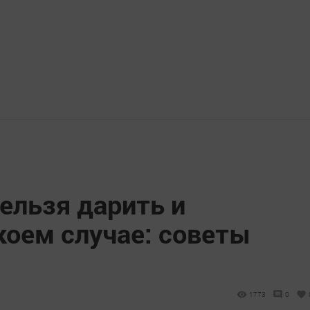
ельзя дарить и
коем случае: советы
1773
0