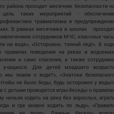
го района проходит месячник безопасности н
 цель таких мероприятий - обеспечени
профилактики травматизма и предупреждени
емах. В рамках месячника в школах проходя
привлечением сотрудников МЧС, классные час
ти на воде», «Осторожно: тонкий лед!». В ход
 правилах поведения на реках и водоемах
асения и само спасения, а также сотрудник
учащихся. Для детей младшего возраст
о мы знаем о воде?», «Знатоки безопасног
Чтобы не было беды, будь осторожен у воды!
да с детьми проводятся игры-беседы о правила
у нельзя ходить на реку без взрослых, играт
когда и где можно ходить по льду», «Правил
ведения на воде». Данные беседы всегд