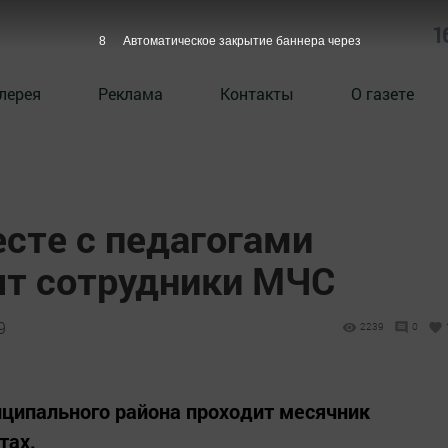
1
7
Автоматическое закрытие баннера через
лерея
Реклама
Контакты
О газете
сте с педагогами
ят сотрудники МЧС
9
2239
0
иципального района проходит месячник
тах.