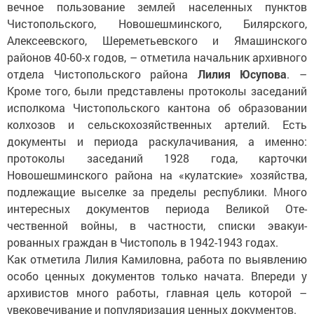
вечное пользование землей населенных пунк­тов
Чистопольского, Новошешминского, Билярского,
Алексеевского, Шереметьевского и Ямашинского
районов 40-60-х годов, – отметила начальник архивного
отдела Чистопольского района
Лилия Юсупова
. –
Кроме того, были представлены протоколы заседаний
исполкома Чистопольского кантона об образовании
колхозов и сельскохозяйственных артелий. Есть
документы и периода раскулачивания, а именно:
протоколы заседаний 1928 года, карточки
Новошешминского района на «кулатские» хозяйства,
подлежащие выселке за пределы республики. Много
интересных документов периода Великой Оте­
чественной вой­ны, в частности, списки эвакуи­
рованных граждан в Чистополь в 1942-1943 годах.
Как отметила Лилия Камиловна, работа по выявлению
особо ценных документов только начата. Впереди у
архивистов много работы, главная цель которой –
увековечивание и популяризация ценных документов.