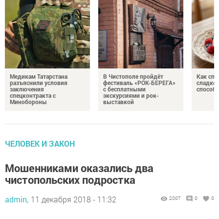
Медикам Татарстана
В Чистополе пройдёт
Как спр
разъяснили условия
фестиваль «РОК-БЕРЕГА»
сладком
заключения
с бесплатными
способ
спецконтракта с
экскурсиями и рок-
Минобороны
выставкой
ЧЕЛОВЕК И ЗАКОН
Мошенниками оказались два
чистопольских подростка
admin,
11 декабря 2018 - 11:32
2007
0
0