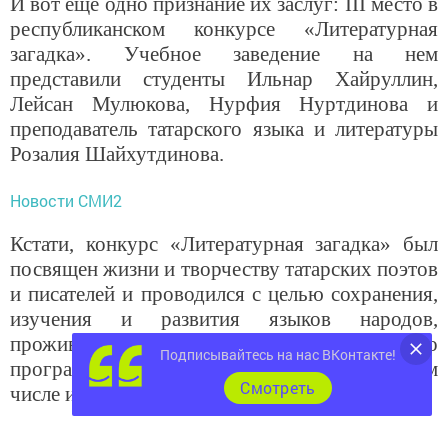
И вот еще одно признание их заслуг:
III
место в
республиканском конкурсе «Литературная
загадка». Учебное заведение на нем
представили студенты Ильнар Хайруллин,
Лейсан Мулюкова, Нурфия Нуртдинова и
преподаватель татарского языка и литературы
Розалия Шайхутдинова.
Новости СМИ2
Кстати, конкурс «Литературная загадка» был
посвящен жизни и творчеству татарских поэтов
и писателей и проводился с целью сохранения,
изучения и развития языков народов,
проживающих в Республике Татарстан. В его
Подписывайтесь на нас ВКонтакте!
программу входили различные задания, в том
Cмотреть
числе и творческие номера.