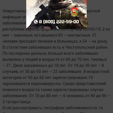
Оперативный штаб Татарстана по коронавирусной
инфекции опубликовал свежие данные по
заболеваемости. Всего за последние сутки в
республике зарегистрировано 85 случаев COVID-19, 2 из
них – завозные, оставшиеся 83 – контактные. 31
человек проходят лечение в больницах, а 54 – на дому.
В статистике заболевших есть и Чистопольский район.
По последним данным, больше всего заболевших
выявлено у людей в возрасте от 60 до 70 лет, таковых
– 27. Двое зараженных до 18 лет. От 18 до 30 лет – 8
случаев, от 30 до 50 лет – 22 заболевших. В возрастной
категории от 50 до 60 лет зарегистрировано 19
заразившихся коронавирусом. Среди представителей
пожилого возраста также зарегистрированы случаи
заболевания. От 70 до 80 лет – 4 человека, от 80 до 90 –
3 татарстанца.
Если рассматривать географию заболеваемости, то