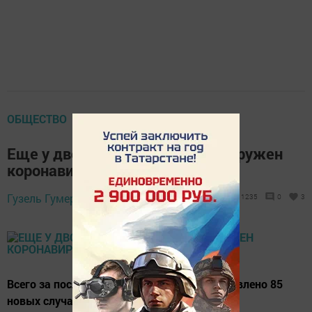
ОБЩЕСТВО
Еще у двоих чистопольцев обнаружен
коронавирус
Гузель Гумерова,
2 января 2021 - 13:06
1235
0
3
Всего за последние сутки в республике выявлено 85
новых случаев COVID-19