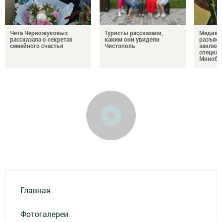
Чета Черножуковых
Туристы рассказали,
Медикам
рассказала о секретах
каким они увидели
разъясн
семейного счастья
Чистополь
заключ
спецкон
Минобо
Главная
Фотогалереи