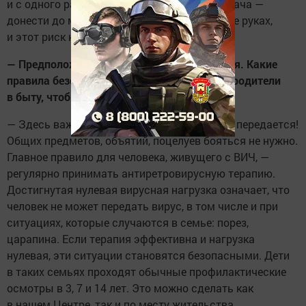
и с одного раза. Поэтому наша главная задача —
донести до мамы, что здоровье ребенка в ее руках,
и этот риск недопустим.
— Предположим, здоровый ребенок родился. Какие
правила безопасности должны соблюдать родители
в быту, чтобы обезопасить его?
— Здесь важно подчеркнуть: в быту ВИЧ не передается!
Общих предметов, объятий, поцелуев бояться не нужно.
Главное правило для человека, живущего с ВИЧ, —
регулярно принимать антиретровирусную терапию.
Достигнутая нулевая вирусная нагрузка означает, что
человек не может передать вирус, в том числе и при
ситуациях, которые случаются в семье: порез,
царапина. Если терапия эффективна и нагрузка
нулевая, эти ситуации становятся безопасными. Дети
в таких семьях проходят обычные профилактические
осмотры в 3, 7 и 14 лет. Это можно сделать как
в нашем Центре, так и по месту жительства.