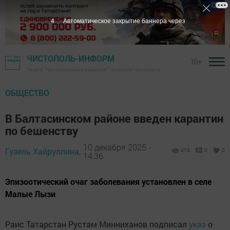
3
Автоматическое закрытие баннера через
ЧИСТОПОЛЬ-ИНФОРМ
16+
Газета "Чистопольские известия" - новости Чистополя
ОБЩЕСТВО
В Балтасинском районе введен карантин
по бешенству
10 декабря 2025 -
Гузель Хайруллина,
410
0
0
14:36
Эпизоотический очаг заболевания установлен в селе
Малые Лызи
Раис Татарстан Рустам Минниханов подписал
указ
о