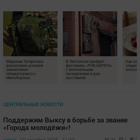
Медикам Татарстана
В Чистополе пройдёт
Как спр
разъяснили условия
фестиваль «РОК-БЕРЕГА»
сладком
заключения
с бесплатными
способ
спецконтракта с
экскурсиями и рок-
Минобороны
выставкой
ЦЕНТРАЛЬНЫЕ НОВОСТИ
Поддержим Выксу в борьбе за звание
«Города молодёжи»!
admin,
10 декабря 2025 - 11:30
266
0
0