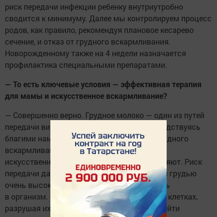
риск передачи инфекции ребенку внутриутробно
сводится к минимуму. Далее мы контролируем процесс
родов, как правило, рекомендуя плановое кесарево
сечение, и отказ от грудного вскармливания.
Новорожденному также на 4 недели назначается
профилактика специальными препаратами.
— То есть ключевые условия — эффективная терапия
для мамы и искусственное вскармливание?
— Совершенно верно. Грудное молоко — один из путей
передачи вируса. Бывает, женщины, руководствуясь
благими намерениями, думают о пользе грудного
вскармливания. Но сегодня качественные
искусственные смеси полностью его заменяют. Риск
передачи даже при однократном кормлении грудью
очень высок. Вирусу достаточно проникнуть
в организм. Он «паразитирует» в иммунных клетках,
разрушая их. Инфицирование может произойти