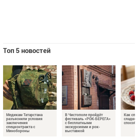
Топ 5 новостей
Медикам Татарстана
В Чистополе пройдёт
Как спр
разъяснили условия
фестиваль «РОК-БЕРЕГА»
сладком
заключения
с бесплатными
способ
спецконтракта с
экскурсиями и рок-
Минобороны
выставкой