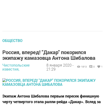
ОБЩЕСТВО
Россия, вперед! "Дакар" покорился
экипажу камазовца Антона Шибалова
Чистопольские
8 января 2020 -
1813
0
1
известия,
21:29
Экипаж Антона Шибалова первым пересек финишную
черту четвертого этапа ралли-рейда «Дакар». Вслед за