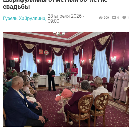
свадьбы
28 апреля 2026 -
Гузель Хайруллина,
609
0
1
09:00