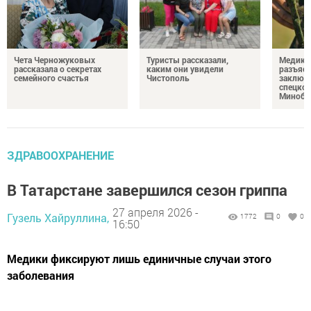
Чета Черножуковых
Туристы рассказали,
Медикам
рассказала о секретах
каким они увидели
разъясн
семейного счастья
Чистополь
заключ
спецкон
Минобо
ЗДРАВООХРАНЕНИЕ
В Татарстане завершился сезон гриппа
27 апреля 2026 -
Гузель Хайруллина,
1772
0
0
16:50
Медики фиксируют лишь единичные случаи этого
заболевания