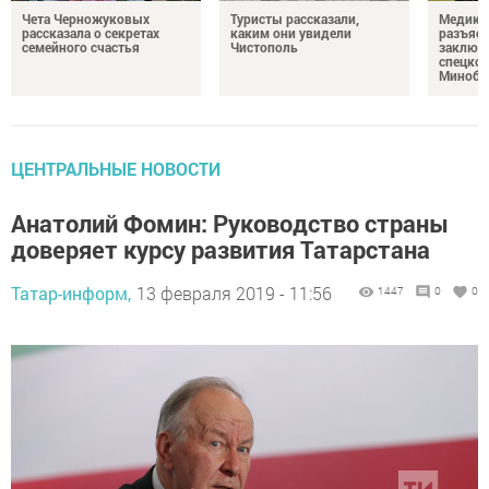
Чета Черножуковых
Туристы рассказали,
Медикам
рассказала о секретах
каким они увидели
разъясн
семейного счастья
Чистополь
заключ
спецкон
Минобо
ЦЕНТРАЛЬНЫЕ НОВОСТИ
Анатолий Фомин: Руководство страны
доверяет курсу развития Татарстана
Татар-информ,
13 февраля 2019 - 11:56
1447
0
0