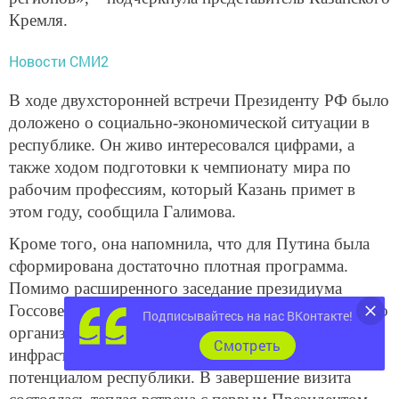
Кремля.
Новости СМИ2
В ходе двухсторонней встречи Президенту РФ было
доложено о социально-экономической ситуации в
республике. Он живо интересовался цифрами, а
также ходом подготовки к чемпионату мира по
рабочим профессиям, который Казань примет в
этом году, сообщила Галимова.
Кроме того, она напомнила, что для Путина была
сформирована достаточно плотная программа.
Помимо расширенного заседание президиума
Госсовета прошла встреча с общественностью, было
Подписывайтесь на нас ВКонтакте!
организовано знакомство с новыми подходами в
Cмотреть
инфраструктурных решениях и инновационным
потенциалом республики. В завершение визита