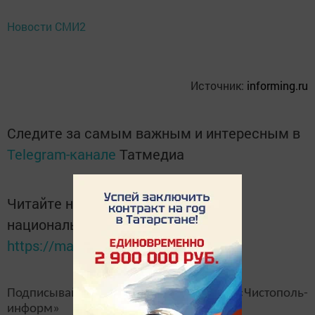
Новости СМИ2
Источник:
informing.ru
Следите за самым важным и интересным в
Telegram-канале
Татмедиа
Читайте новости Татарстана в
национальном мессенджере MАХ:
https://max.ru/tatmedia
Подписывайтесь на наш
канал
MAX
«Чистополь-
информ»