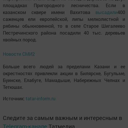
площадках Пригородного лесничества. Если в
казанском сквере имени Вахитова
высадили
400
саженцев ели европейской, липы мелколистной и
рябины обыкновенной, то в селе Старое Шигалеево
Пестречинского района посадили 40 тыс. деревьев
хвойных пород.
Новости СМИ2
Больше всего людей за пределами Казани и ее
окрестностях привлекли акции в Билярске, Бугульме,
Буинске, Елабуге, Мамадыше, Набережных Челнах и
Тетюшах.
Источник:
tatar-inform.ru
Следите за самым важным и интересным в
Telegram-канале
Татмедиа