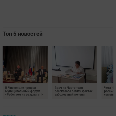
Топ 5 новостей
В Чистополе прошел
Врач из Чистополя
Чета Ч
муниципальный форум
рассказала о пяти фактах
рассказ
«Работаем на результат!»
заболеваний печени
семейно