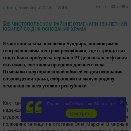
admin,
6 октября 2018 - 18:43
1767
0
0
В чистопольском поселении Булдырь, являющимся
географическим центром республики, где в тридцатых
годах была пробурена первая в РТ девонская нефтяная
скважина, состоялся праздник древнего села.
Отмечали полуторавековой юбилей со дня основания,
возрождения храма, собравший на малую родину
земляков со всех уголков республики.
Как много может сделать один человек с верой,
Подписывайтесь на нас ВКонтакте!
надеждой, любовью в душе, наделенный житейской
Cмотреть
мудростью созидателя и творца, каким является
полковник милиции в отставке Олег Маркин! В мирные
и даже военные времена в Чечне, как говорится, во сне