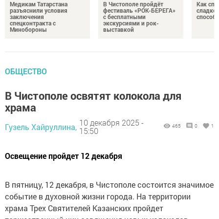
Медикам Татарстана
В Чистополе пройдёт
Как спр
разъяснили условия
фестиваль «РОК-БЕРЕГА»
сладком
заключения
с бесплатными
способ
спецконтракта с
экскурсиями и рок-
Минобороны
выставкой
ОБЩЕСТВО
В Чистополе освятят колокола для
храма
10 декабря 2025 -
Гузель Хайруллина,
465
0
1
15:50
Освещение пройдет 12 декабря
В пятницу, 12 декабря, в Чистополе состоится значимое
событие в духовной жизни города. На территории
храма Трех Святителей Казанских пройдет