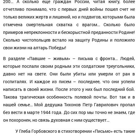
200… А сколько еще граждан России, читая книгу, более
отчетливо понимало, что с первых дней войны пошел счет не
только великих жертв и лишений, но и подвигов, которыми была
отмечена смертельная схватка с врагом… Сколько было
примеров непреклонности и бескорыстной преданности Родине!
Сколько чистопольцев встало на защиту Родины и положило
свои жизни на алтарь Победы!
В разделе «Павшие – живым» – письма с фронта… Людей,
которые послали своим родным эти солдатские треугольники,
давно нет на свете. Они были убиты или умерли от ран в
госпиталях. И каждое из писем – последнее, что они успели
написать в своей жизни. После этого у них был последний бой.
Такова трагическая особенность полевой почты. Вот так и в
нашей семье… Мой дедушка Тихонов Петр Гаврилович пропал
без вести в марте 1944 года. До сих пор мы точно не знаем, где
он похоронен, но связь духовная с ним существует…
У Глеба Горбовского в стихотворении «Письмо» есть такие