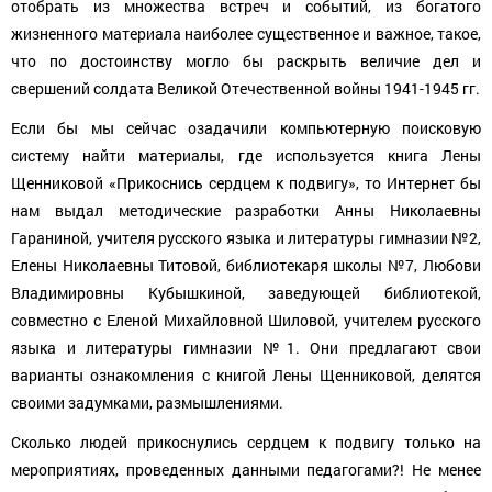
отобрать из множества встреч и событий, из богатого
жизненного материала наиболее существенное и важное, такое,
что по достоинству могло бы раскрыть величие дел и
свершений солдата Великой Отечест­венной войны 1941-1945 гг.
Если бы мы сейчас озадачили компьютерную поисковую
систему найти материалы, где используется книга Лены
Щенниковой «Прикоснись сердцем к подвигу», то Интернет бы
нам выдал методичес­кие разработки Анны Николаевны
Гараниной, учителя русского языка и литературы гимназии
№
2,
Елены Николаевны Титовой, библиотекаря школы
№
7, Любови
Владимировны Кубышкиной, заведующей библиотекой,
совместно с Еленой Михайловной Шиловой, учителем русского
языка и литературы гимназии
№
1. Они предлагают свои
варианты ознакомления с книгой Лены Щенниковой, делятся
своими задумками, размышлениями.
Сколько людей прикоснулись сердцем к подвигу только на
мероприятиях, проведенных данными педагогами?! Не менее