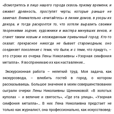
«Всмотритесь в лицо нашего города сквозь призму времени, и
оживет древность, проступят черты, которые раньше не
замечал. Внимательно «вчитайтесь» в линии домов, в узоры их
декора, и тогда раскроется то, что хотели выразить своими
творениями зодчие, художники и мастера минувших веков, и
станет таким новым и неожиданным привычный город. Кто-то
сказал: прекрасное никогда не бывает старомодным, оно
соединяет поколение с теми, что были, и с теми, что придут»,
–
это строки из очерка Лены Николаевны «Узорная симфония
металла». Я воспринимаю их как наставление…
Экскурсионная работа – нелегкий труд. Моя задача, как
экскурсовода, – влюбить гостей в город, о котором
рассказываешь. Большое значение в моем совершенствовании
сыграли очерки Лены Николаевны Щенниковой: «В золотых
куполах – и величие и святость», «Где эта улица», «Узорная
симфония металла»… В них Лена Николаевна предстает не
только как журналист, она профессионально, как искусствовед-