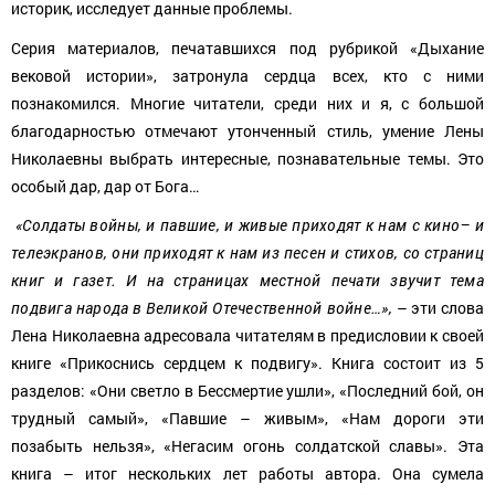
историк, исследует данные проблемы.
Серия материалов, печатавшихся под рубрикой «Дыхание
вековой истории», затронула сердца всех, кто с ними
познакомился. Многие читатели, среди них и я, с большой
благодарностью отмечают утонченный стиль, умение Лены
Николаевны выбрать интересные, познавательные темы. Это
особый дар, дар от Бога…
«Солдаты войны, и павшие, и живые приходят к нам с кино– и
телеэкранов, они приходят к нам из песен и стихов, со страниц
книг и газет. И на страницах местной печати звучит тема
подвига народа в Великой Отечественной войне…»,
– эти слова
Лена Николаевна адресовала читателям в предисловии к своей
книге «Прикоснись сердцем к подвигу». Книга состоит из 5
разделов: «Они светло в Бессмертие ушли», «Последний бой, он
трудный самый», «Павшие – живым», «Нам дороги эти
позабыть нельзя», «Негасим огонь солдатской славы». Эта
книга – итог нескольких лет работы автора. Она сумела