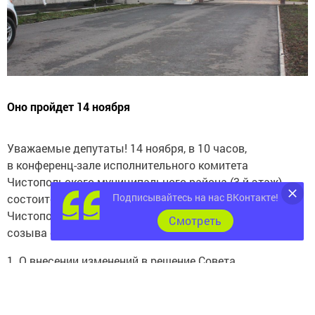
Оно пройдет 14 ноября
Уважаемые депутаты! 14 ноября, в 10 часов,
в конференц-зале исполнительного комитета
Чистопольского муниципального района (3-й этаж)
Подписывайтесь на нас ВКонтакте!
состоится очередное заседание Совета
Чистопольского муниципального района пятого
Cмотреть
созыва с повесткой дня:
1. О внесении изменений в решение Совета
Чистопольского муниципального района Республики
Татарстан от 23.05.2019 № 44/3 «О муниципальной
службе в Чистопольском муниципальном районе