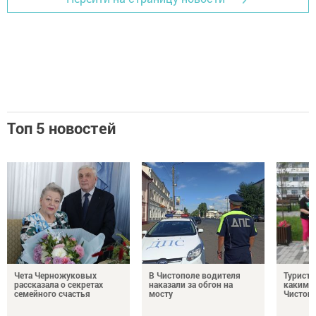
Топ 5 новостей
Чета Черножуковых
В Чистополе водителя
Туристы
рассказала о секретах
наказали за обгон на
каким о
семейного счастья
мосту
Чистоп