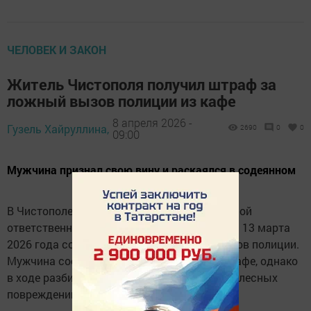
ЧЕЛОВЕК И ЗАКОН
Житель Чистополя получил штраф за
ложный вызов полиции из кафе
8 апреля 2026 -
Гузель Хайруллина,
2690
0
0
09:00
Мужчина признал свою вину и раскаялся в содеянном
В Чистополе суд привлёк к административной
ответственности местного жителя, который 13 марта
2026 года совершил заведомо ложный вызов полиции.
Мужчина сообщил, что его избила охрана кафе, однако
в ходе разбирательства выяснилось, что телесных
повреждений ему никто не наносил.