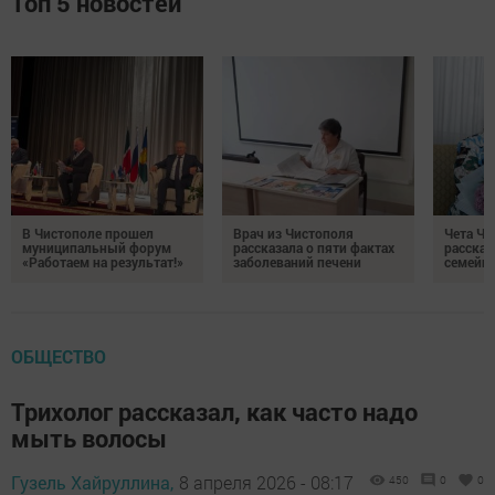
Топ 5 новостей
В Чистополе прошел
Врач из Чистополя
Чета Ч
муниципальный форум
рассказала о пяти фактах
рассказ
«Работаем на результат!»
заболеваний печени
семейно
ОБЩЕСТВО
Трихолог рассказал, как часто надо
мыть волосы
Гузель Хайруллина,
8 апреля 2026 - 08:17
450
0
0