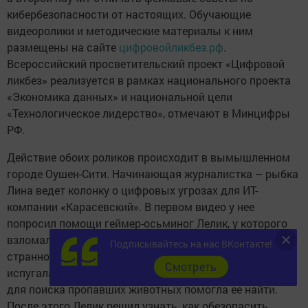
кибербезопасности от настоящих. Обучающие
видеоролики и методические материалы к ним
размещены на сайте
цифровойликбез.рф
.
Всероссийский просветительский проект «Цифровой
ликбез» реализуется в рамках национального проекта
«Экономика данных» и национальной цели
«Технологическое лидерство», отмечают в Минцифры
РФ.
Действие обоих роликов происходит в вымышленном
городе Оушен-Сити. Начинающая журналистка – рыбка
Лина ведет колонку о цифровых угрозах для ИТ-
компании «Карасевский». В первом видео у нее
попросил помощи геймер-осьминог Лелик, у которого
взломали домашние умные устройства. Они начали
Подписывайтесь на нас ВКонтакте!
странно себя вести, и его питомец, улитка Пузырик,
Cмотреть
испугалась и убежала. Впрочем, специальная метка
для поиска пропавших животных помогла ее найти.
После этого Лелик решил узнать, как обезопасить