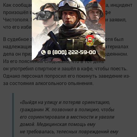
Как сообщает пресс-служба городского суда, инцидент
произошёл вечером 13 марта в одном из кафе
Чистополя. Гражданин Ж. вызвал полицию и заявил,
что его избила охрана заведения.
В судебное заседание мужчина не явился, хотя был
надлежащим образом извещён. Однако в материалах
дела он признал свою вину и раскаялся в содеянном.
Из его пояснений следовало, что в тот день
он употребил спиртное и зашёл в кафе, чтобы поесть.
Однако персонал попросил его покинуть заведение из-
за состояния алкогольного опьянения.
«Выйдя на улицу и потеряв ориентацию,
гражданин Ж. позвонил в полицию, чтобы
его сориентировали в местности и увезли
домой. Медицинская помощь ему
не требовалась, телесных повреждений ему