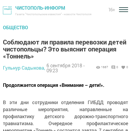
ЧИСТОПОЛЬ-ИНФОРМ
16+
Газета "Чистопольские известия" - новости Чистополя
ОБЩЕСТВО
Соблюдают ли правила перевозки детей
чистопольцы? Это выяснит операция
«Тоннель»
6 сентября 2018 -
Гульнур Садыкова,
1667
0
0
09:23
Продолжается операция «Внимание – дети!».
В эти дни сотрудники отделения ГИБДД проводят
различные мероприятия, направленные на
профилактику детского дорожно-транспортного
травматизма. Очередное профилактическое
мероприятие «Тоннель» состоится завтра, 7 сентября, в