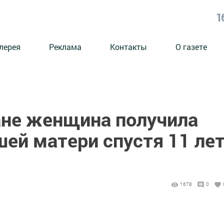
1
лерея
Реклама
Контакты
О газете
ане женщина получила
ей матери спустя 11 ле
1678
0