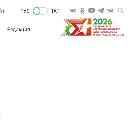
6+
РУС
ТАТ
Редакция
т
0