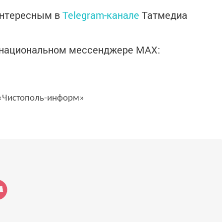
интересным в
Telegram-канале
Татмедиа
в национальном мессенджере MАХ:
Чистополь-информ»