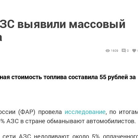
АЗС выявили массовый
а
1609
0
ная стоимость топлива составила 55 рублей за
оссии (ФАР) провела
исследование
, по итога
76% АЗС в стране обманывают автомобилистов.
м сети АЗС недоливают около 5% оплаченног