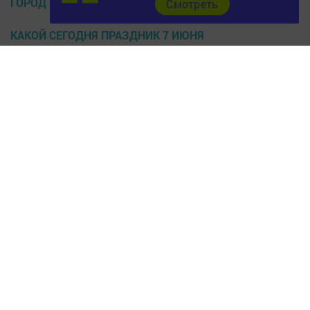
ГОРОД ЧИСТОПОЛЬ
Cмотреть
КАКОЙ СЕГОДНЯ ПРАЗДНИК 7 ИЮНЯ
ПРАЗДНИКИ 7 ИЮНЯ
Перейти на страницу новости