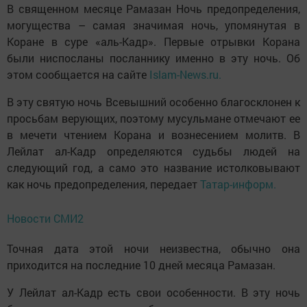
В священном месяце Рамазан Ночь предопределения,
могущества – самая значимая ночь, упомянутая в
Коране в суре «аль-Кадр». Первые отрывки Корана
были ниспосланы посланнику именно в эту ночь. Об
этом сообщается на сайте
Islam-News.ru.
В эту святую ночь Всевышний особенно благосклонен к
просьбам верующих, поэтому мусульмане отмечают ее
в мечети чтением Корана и вознесением молитв. В
Лейлат ал-Кадр определяются судьбы людей на
следующий год, а само это название истолковывают
как ночь предопределения, передает
Татар-информ.
Новости СМИ2
Точная дата этой ночи неизвестна, обычно она
приходится на последние 10 дней месяца Рамазан.
У Лейлат ал-Кадр есть свои особенности. В эту ночь