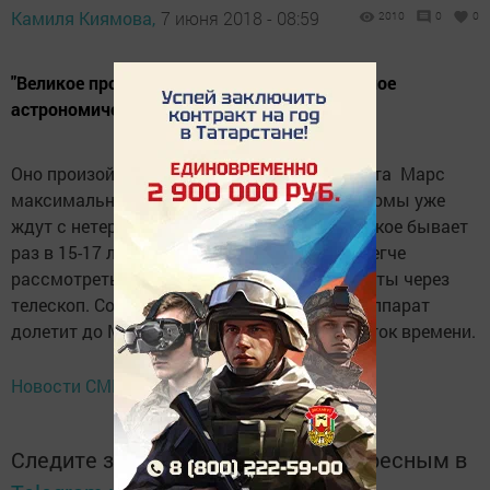
Камиля Киямова,
7 июня 2018 - 08:59
2010
0
0
"Великое противостояние Марса" - это важное
астрономическое явление этого года
Оно произойдет 27 июля. В этот день планета Марс
максимально приблизится к Земле. Астрономы уже
ждут с нетерпением этого момента, ведь такое бывает
раз в 15-17 лет.В момент противостояния легче
рассмотреть географию поверхности планеты через
телескоп. Соответственно, и космический аппарат
долетит до Марса быстрее в этот промежуток времени.
Новости СМИ2
Следите за самым важным и интересным в