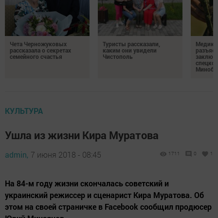
Чета Черножуковых
Туристы рассказали,
Медикам
рассказала о секретах
каким они увидели
разъясн
семейного счастья
Чистополь
заключ
спецкон
Минобо
КУЛЬТУРА
Ушла из жизни Кира Муратова
admin,
7 июня 2018 - 08:45
1711
0
1
На 84-м году жизни скончалась советский и
украинский режиссер и сценарист Кира Муратова. Об
этом на своей страничке в Facebook сообщил продюсер