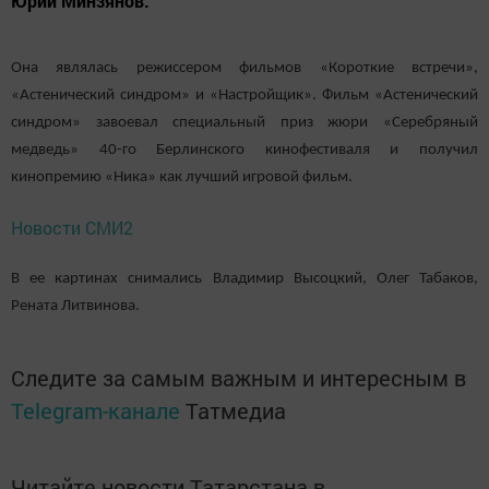
Юрий Минзянов.
Она являлась режиссером фильмов «Короткие встречи»,
«Астенический синдром» и «Настройщик». Фильм «Астенический
синдром» завоевал специальный приз жюри «Серебряный
медведь» 40-го Берлинского кинофестиваля и получил
кинопремию «Ника» как лучший игровой фильм.
Новости СМИ2
В ее картинах снимались Владимир Высоцкий, Олег Табаков,
Рената Литвинова.
Следите за самым важным и интересным в
Telegram-канале
Татмедиа
Читайте новости Татарстана в