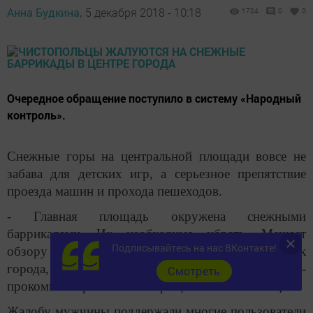
Анна Будкина,
5 декабря 2018 - 10:18
1724
0
0
Очередное обращение поступило в систему «Народный
контроль».
Снежные горы на центральной площади вовсе не
забава для детских игр, а серьезное препятствие
проезда машин и прохода пешеходов.
- Главная площадь окружена снежными
баррикадами. Их необходимо убрать. Мешает
Подписывайтесь на нас ВКонтакте!
обзору и проезду. Кроме того, они портят облик
города, так как снег уже весь грязный, -
Cмотреть
прокомментировал свое обращение
чистополец
.
Жалобу мужчины поддержали многие пользователи