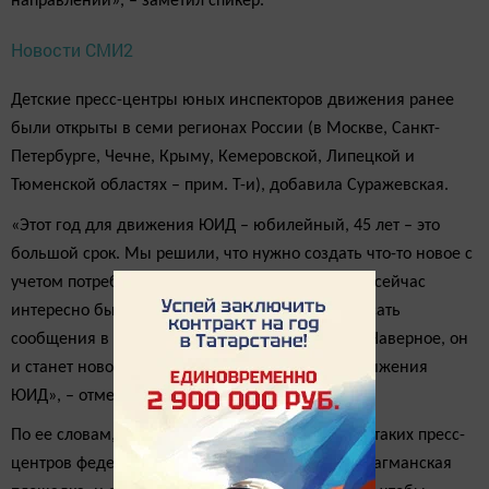
направлении», – заметил спикер.
Новости СМИ2
Детские пресс-центры юных инспекторов движения ранее
были открыты в семи регионах России (в Москве, Санкт-
Петербурге, Чечне, Крыму, Кемеровской, Липецкой и
Тюменской областях – прим. Т-и), добавила Суражевская.
«Этот год для движения ЮИД – юбилейный, 45 лет – это
большой срок. Мы решили, что нужно создать что-то новое с
учетом потребностей современных детей. А им сейчас
интересно быть блогерами, быть на экране, писать
сообщения в соцсетях. Вот так родился проект. Наверное, он
и станет новой страницей в юбилейный год движения
ЮИД», – отметила она.
По ее словам, пока это «первая волна открытия таких пресс-
центров федерального уровня». «Будет одна флагманская