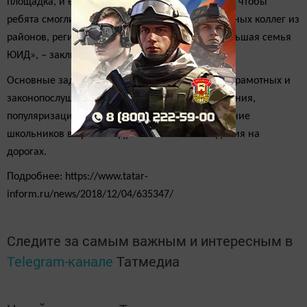
площадка, и ее задача – объединить весь ЮИД, чтобы
ребята смогли “заразить” этой работой своих юных коллег из
районов, регионов, чтобы получилась такая большая семья
ЮИД», – заключила спикер.
Основные задачи пресс-центров – воспитание грамотных и
законопослушных участников дорожного движения,
популяризация юидовского движения, вовлечение
школьников в пропаганду безопасного поведения на
дорогах.
Подробнее: https://www.tatar-
inform.ru/news/2018/12/04/635347/
Следите за самым важным и интересным в
Telegram-канале
Татмедиа