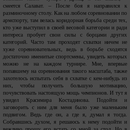
смеется Салават. – После боя я направился к
разминочному столу. Как на любом соревновании по
армспорту, там велась коридорная борьба среди тех,
кто уже выступил в своей весовой категории и ради
интереса пробует свои силы с борцами других
категорий. Часто там проходят схватки ничем не
хуже соревновательных, ведь в борьбе сходятся
достаточно именитые спортсмены, увидеть которых
можно не на каждом турнире. Мне, впервые
попавшему на соревнования такого масштаба, также
захотелось испытать себя в схватке с кем-нибудь из
них, чтобы получить большую мотивацию,
почувствовать нас­тоящую мощь чемпионов. И тут я
увидел Красимира Костадинова. Подойти и
заговорить с ним для меня было уже маленьким
подвигом. Ведь где он, а где я, думал я тогда.
Собравшись духом, я решаюсь к нему подойти и
вежливо прошу его встать со мной за стол. Но в