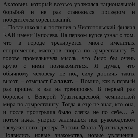
Ахатович, который всерьез ­увлекался национальной
борьбой и не раз становился призером и
победителем соревнований.
– После школы я поступил в Чис­топольский филиал
КАИ имени Туполева. На первом курсе узнал о том,
что в городе тренируется много именитых
спортсменов, мас­теров спорта по армрестлингу. В
голове промелькнула мысль, что было бы очень
круто с ними познакомиться. Я думал, что
обычному человеку не под силу достичь таких
высот, – отмечает
Салават.
– Помню, как в первый
раз пришел в зал на тренировку. В первый раз
боролся с Венерой Уразгильдеевой, чемпионкой
мира по армрестлингу. Тогда я еще не знал, кто она,
и после проигрыша было слегка не по себе… А
потом начал упорно заниматься под руководством
заслуженного тренера России Фоата Уразгильдеева.
Появились новые знакомства, новые увлечения,