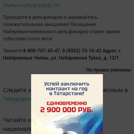
chelny.ru/yslygi/yslygi_25/
Приходите в дельфинарий и заряжайтесь
положительными эмоциями! Посещение
Набережночелнинского дельфинария станет ярким
событием этого лета!
Звоните
8-800-707-45-47, 8 (8552) 70-16-42 Адрес: г.
Набережные Челны, ул. Набережная Тукая, д. 12/1
На правах рекламы
Следите за самым важным и интересным в
Telegram-канале
Татмедиа
Читайте новости Татарстана в
национальном мессенджере MАХ: