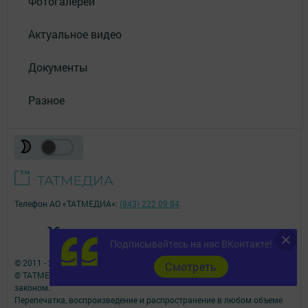
Фотогалереи
Актуальное видео
Документы
Разное
Телефон АО «ТАТМЕДИА»:
(843) 222 09 84
16+
Подписывайтесь на нас ВКонтакте!
© 2011 - 2026. Чистополь-информ. Все права защищены.
Cмотреть
© ТАТМЕДИА. Все материалы, размещенные на сайте, защищены
законом.
Перепечатка, воспроизведение и распространение в любом объеме