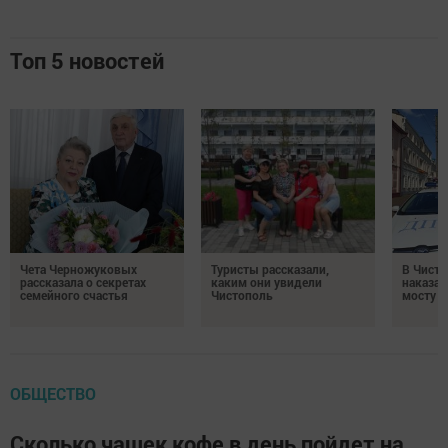
Топ 5 новостей
Чета Черножуковых
Туристы рассказали,
В Чисто
рассказала о секретах
каким они увидели
наказал
семейного счастья
Чистополь
мосту
ОБЩЕСТВО
Сколько чашек кофе в день пойдет на