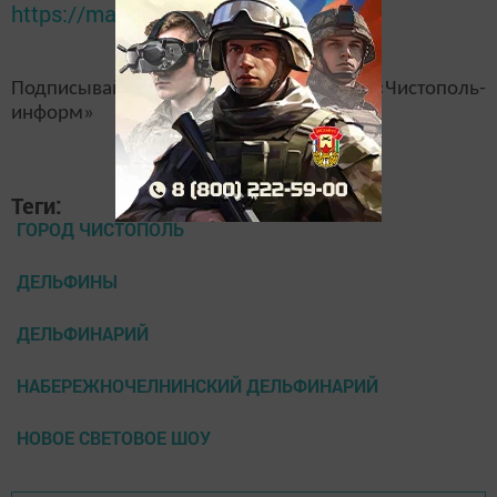
https://max.ru/tatmedia
Подписывайтесь на наш
канал
MAX
«Чистополь-
информ»
Теги:
ГОРОД ЧИСТОПОЛЬ
ДЕЛЬФИНЫ
ДЕЛЬФИНАРИЙ
НАБЕРЕЖНОЧЕЛНИНСКИЙ ДЕЛЬФИНАРИЙ
НОВОЕ СВЕТОВОЕ ШОУ