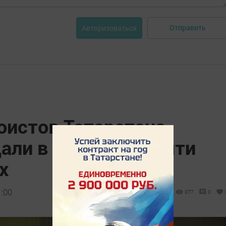
Отправить
Авторизоваться
оистов Татарстана
али в турнире памяти
х
1:00
377
0