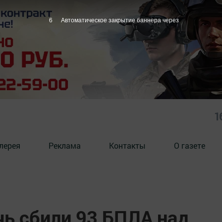
4
Автоматическое закрытие баннера через
1
лерея
Реклама
Контакты
О газете
чь сбили 93 БПЛА над