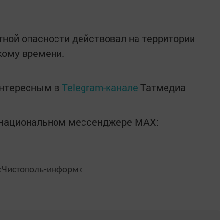
ной опасности действовал на территории
кому времени.
интересным в
Telegram-канале
Татмедиа
в национальном мессенджере MАХ:
Чистополь-информ»