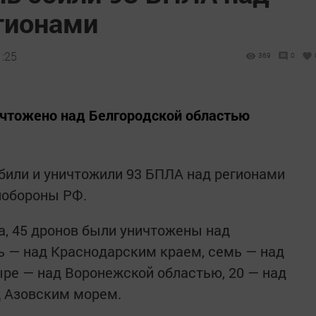
гионами
1:25
369
0
ичтожено над Белгородской областью
били и уничтожили 93 БПЛА над регионами
нобороны РФ.
, 45 дронов были уничтожены над
ь — над Краснодарским краем, семь — над
ре — над Воронежской областью, 20 — над
 Азовским морем.