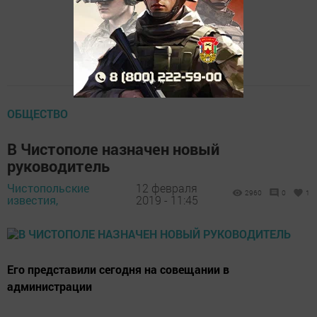
ОБЩЕСТВО
В Чистополе назначен новый
руководитель
Чистопольские
12 февраля
2960
0
1
известия,
2019 - 11:45
Его представили сегодня на совещании в
администрации