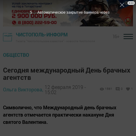
4
Автоматическое закрытие баннера через
ЧИСТОПОЛЬ-ИНФОРМ
16+
Газета "Чистопольские известия" - новости Чистополя
ОБЩЕСТВО
Сегодня международный День брачных
агентств
12 февраля 2019 -
Ольга Викторова,
1561
0
1
15:02
Символично, что Международный день брачных
агентств отмечается практически накануне Дня
святого Валентина.