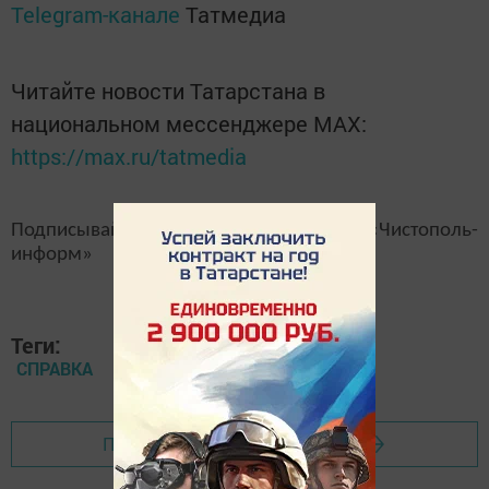
Telegram-канале
Татмедиа
Читайте новости Татарстана в
национальном мессенджере MАХ:
https://max.ru/tatmedia
Подписывайтесь на наш
канал
MAX
«Чистополь-
информ»
Теги:
СПРАВКА
Перейти на страницу новости