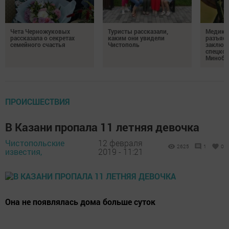
Чета Черножуковых
Туристы рассказали,
Медикам
рассказала о секретах
каким они увидели
разъясн
семейного счастья
Чистополь
заключ
спецкон
Минобо
ПРОИСШЕСТВИЯ
В Казани пропала 11 летняя девочка
Чистопольские
12 февраля
2625
1
0
известия,
2019 - 11:21
Она не появлялась дома больше суток