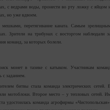
х, с ведрами воды, пронести во рту ложку с яйцом 
х, но уже вдвоем.
 мешками, перетягивание каната. Самым зрелищны
ках. Зрители на трибунах с восторгом наблюдали з
ия команд, за которых болели.
иск монет в тазике с катыком. Участникам коман
ь с заданием.
ителем битвы стала команда электрических сетей. 
ли мотоблоки. Второе место – у тепловых сетей. И
еста удостоилась команда агрофирмы «Чистопольская»