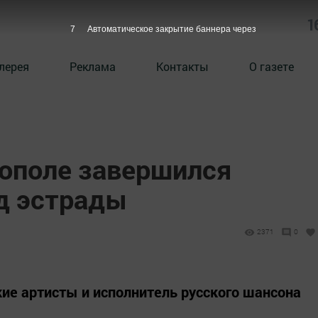
1
6
Автоматическое закрытие баннера через
лерея
Реклама
Контакты
О газете
тополе завершился
д эстрады
2371
0
ие артисты и исполнитель русского шансона