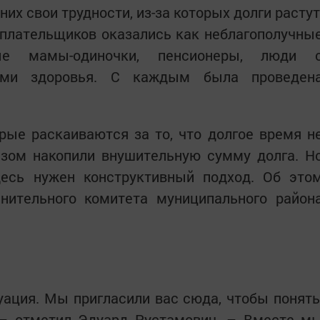
их свои трудности, из-за которых долги растут
еплательщиков оказались как неблагополучны
ые мамы-одиночки, пенсионеры, люди 
ями здоровья. С каждым была проведен
рые раскаиваются за то, что долгое время н
азом накопили внушительную сумму долга. Н
есь нужен конструктивный подход. Об это
лнительного комитета муниципального район
ация. Мы пригласили вас сюда, чтобы понять
 отметил Эдуард Рус­тамович. – Вместе м