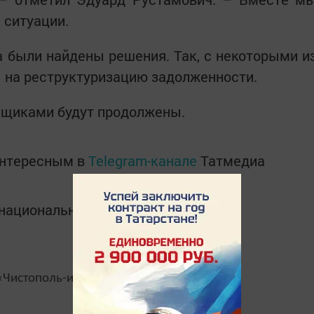
 ситуации.
 были найдены решения. Так, с некоторыми и
 на реструктуризацию задолженности.
ьщиками будут продолжены.
интересным в
Telegram-канале
Татмедиа
в национальном мессенджере MАХ:
Чистополь-информ»