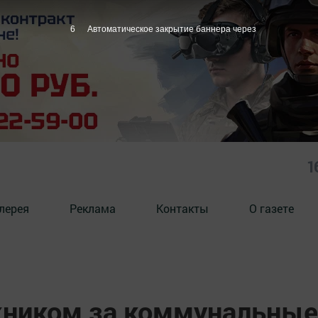
5
Автоматическое закрытие баннера через
1
лерея
Реклама
Контакты
О газете
ником за коммунальные