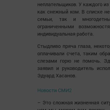
неплательщиков. У каждого из н
как снежный ком. В списке н
семьи, так и многодетн
ограниченными возможност
индивидуальная работа.
Стыдливо пряча глаза, некото
оплачивали счета, таким обр
слезами горю не помочь. Зд
заявил и руководитель испо
Эдуард Хасанов.
Новости СМИ2
– Это сложная жизненная ситу
чем мы можем вам помочь, –