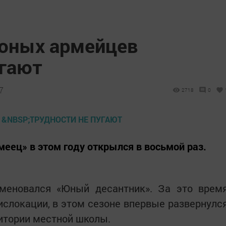
юных армейцев
угают
7
2718
0
ец» в этом году открылся в восьмой раз.
меновался «Юный десантник». За это врем
слокации, в этом сезоне впервые развернулс
ритории местной школы.