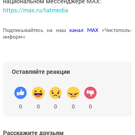
национальном мессенджере MАХ:
https://max.ru/tatmedia
Подписывайтесь на наш
канал
MAX
«Чистополь-
информ»
Оставляйте реакции
0
0
0
0
0
Расскажите друзьям