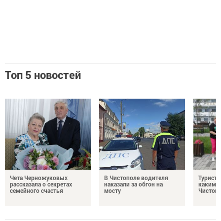
Топ 5 новостей
Чета Черножуковых
В Чистополе водителя
Туристы
рассказала о секретах
наказали за обгон на
каким о
семейного счастья
мосту
Чистоп