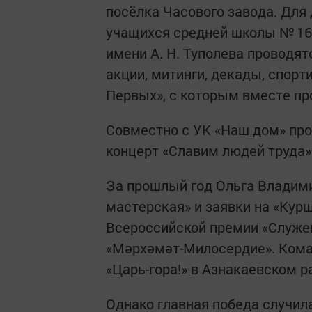
посёлка Часового завода. Для 
учащихся средней школы № 16
имени А. Н. Туполева проводя
акции, митинги, декады, спор
Первых», с которым вместе пр
Совместно с УК «Наш дом» про
концерт «Славим людей труда»
За прошлый год Ольга Владими
мастерская» и заявки на «Курш
Всероссийской премии «Служен
«Мәрхәмәт-Милосердие». Кома
«Царь-гора!» в Азнакаевском р
Однако главная победа случила