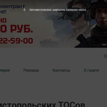
4
Автоматическое закрытие баннера через
1
лерея
Реклама
Контакты
О газете
истопольских ТОСов