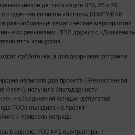
дошкольников детских садов № 6, 26 и 28,
 и студентов филиала «Восток» КНИТУ-КАИ
тся разнообразные тематические мероприятия,
тивные соревнования. ТОС дружит с «Движение
овели пять конкурсов.
ходят субботники, а для дворников устроили
.
ровна написала два проекта («Ремесленная
е Фест»), получила благодарности
ие» и объе­динения женщин-депутатов
нда ТОСа съездила на проект
айоне и привезла награды.
сь в апреле: ТОС № 2 выиг­рал грант