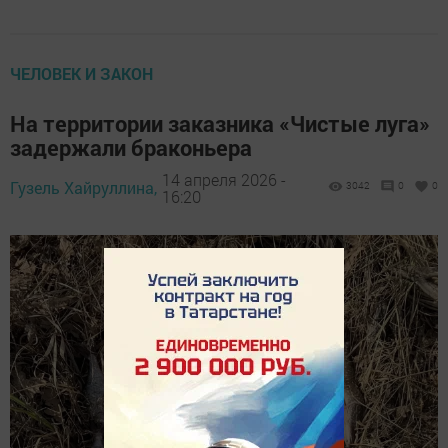
ЧЕЛОВЕК И ЗАКОН
На территории заказника «Чистые луга»
задержали браконьера
14 апреля 2026 -
Гузель Хайруллина,
3042
0
0
16:20