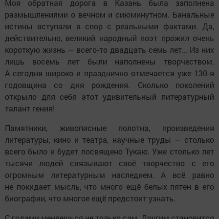
Моя обратная дорога в Казань была заполнена
размышлениями о вечном и сиюминутном. Банальные
истины вступали в спор с реальными фактами. Да,
действительно, великий народный поэт прожил очень
короткую жизнь — всего‑то двадцать семь лет... Из них
лишь восемь лет были наполнены творчеством.
А сегодня широко и празднично отмечается уже 130‑я
годовщина со дня рождения. Сколько поколений
открыло для себя этот удивительный литературный
талант гения!
Памятники, живописные полотна, произведения
литературы, кино и театра, научные труды — столько
всего было и будет посвящено Тукаю. Уже столько лет
тысячи людей связывают своё творчество с его
огромным литературным наследием. А всё равно
не покидает мысль, что много ещё белых пятен в его
биографии, что многое ещё предстоит узнать.
С годами меняешься не только сам. Другим становится