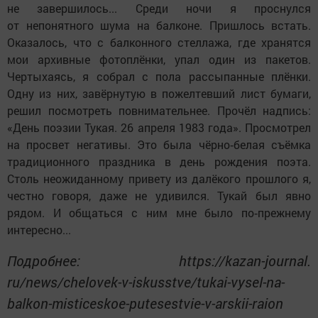
не завершилось... Среди ночи я проснулся
от непонятного шума на балконе. Пришлось встать.
Оказалось, что с балконного стеллажа, где хранятся
мои архивные фотоплёнки, упал один из пакетов.
Чертыхаясь, я собрал с пола рассыпанные плёнки.
Одну из них, завёрнутую в пожелтевший лист бумаги,
решил посмотреть повнимательнее. Прочёл надпись:
«День поэзии Тукая. 26 апреля 1983 года». Просмотрел
на просвет негативы. Это была чёрно‑белая съёмка
традиционного праздника в день рождения поэта.
Столь неожиданному привету из далёкого прошлого я,
честно говоря, даже не удивился. Тукай был явно
рядом. И общаться с ним мне было по‑прежнему
интересно...
Подробнее: https://kazan-journal.
ru/news/chelovek-v-iskusstve/tukai-vysel-na-
balkon-misticeskoe-putesestvie-v-arskii-raion