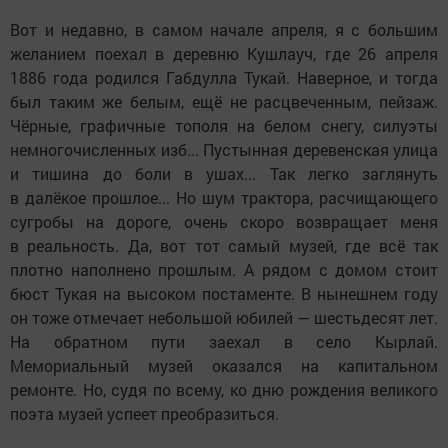
Вот и недавно, в самом начале апреля, я с большим
желанием поехал в деревню Кушлауч, где 26 апреля
1886 года родился Габдулла Тукай. Наверное, и тогда
был таким же белым, ещё не расцвеченным, пейзаж.
Чёрные, графичные тополя на белом снегу, силуэты
немногочисленных изб... Пустынная деревенская улица
и тишина до боли в ушах... Так легко заглянуть
в далёкое прошлое... Но шум трактора, расчищающего
сугробы на дороге, очень скоро возвращает меня
в реальность. Да, вот тот самый музей, где всё так
плотно наполнено прошлым. А рядом с домом стоит
бюст Тукая на высоком постаменте. В нынешнем году
он тоже отмечает небольшой юбилей — шестьдесят лет.
На обратном пути заехал в село Кырлай.
Мемориальный музей оказался на капитальном
ремонте. Но, судя по всему, ко дню рождения великого
поэта музей успеет преобразиться.