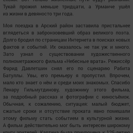
Тукай прожил меньше тридцати, а Урманче ушёл
из жизни в девяносто три года.
Моя поездка в Арский район заставила пристальнее
вглядеться в забронзовевший образ великого поэта.
Долго бродил по страницам Интернета в поисках новых
фактов и событий. Их оказалось не так уж и много.
Зато узнал о существовании художественного
полнометражного фильма «Небесные врата». Режиссёр
Фарид Давлетшин снял его по сценарию Рабита
Батуллы. Увы, его премьеру я пропустил. Впрочем,
мало кто знает о нём и среди моих знакомых. Спасибо
Ленару Гильмутдинову, художнику этого фильма,
за подробный рассказ и фотографии с киносъёмок.
Обычная, к сожалению, ситуация: малый бюджет,
сжатые сроки и отсутствие проката явно помешали
этому фильму стать событием в культурной жизни.
А фильм действительно мог быть интересен широкому
кругу зрителей. Картина была приурочена к 125‑летию