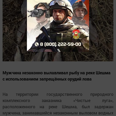
Мужчина незаконно вылавливал рыбу на реке Шешма
с использованием запрещённых орудий лова
На территории государственного природного
комплексного заказника «Чистые луга»,
расположенного на реке Шешма, был задержан
мужчина, занимавшийся незаконным выловом водных