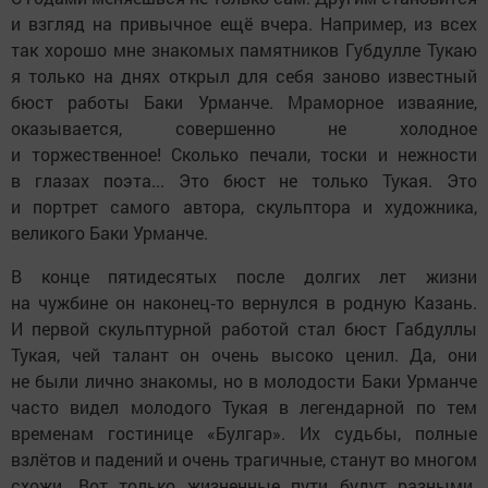
и взгляд на привычное ещё вчера. Например, из всех
так хорошо мне знакомых памятников Губдулле Тукаю
я только на днях открыл для себя заново известный
бюст работы Баки Урманче. Мраморное изваяние,
оказывается, совершенно не холодное
и торжественное! Сколько печали, тоски и нежности
в глазах поэта... Это бюст не только Тукая. Это
и портрет самого автора, скульптора и художника,
великого Баки Урманче.
В конце пятидесятых после долгих лет жизни
на чужбине он наконец‑то вернулся в родную Казань.
И первой скульптурной работой стал бюст Габдуллы
Тукая, чей талант он очень высоко ценил. Да, они
не были лично знакомы, но в молодости Баки Урманче
часто видел молодого Тукая в легендарной по тем
временам гостинице «Булгар». Их судьбы, полные
взлётов и падений и очень трагичные, станут во многом
схожи. Вот только жизненные пути будут разными.