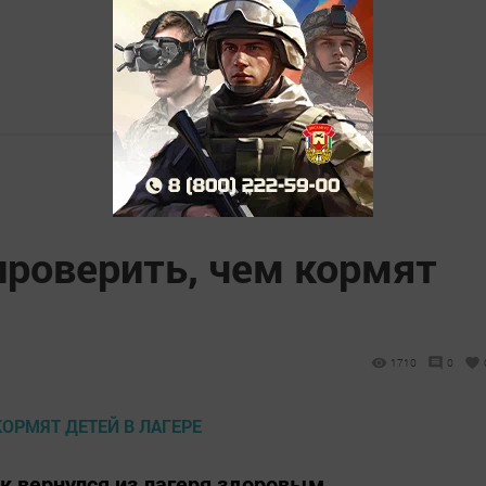
проверить, чем кормят
1710
0
к вернулся из лагеря здоровым..