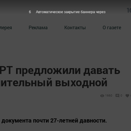
1
5
Автоматическое закрытие баннера через
лерея
Реклама
Контакты
О газете
РТ предложили давать
нительный выходной
1660
0
документа почти 27-летней давности.