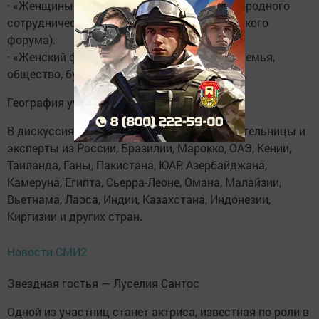
· «Женщины в экономике: векторы международного
сотрудничества» (Совет Евразийского женского
форума).
· «Женский фактор экономического роста: семья,
общество, будущее» (Союз женщин России).
География участниц: более 20 стран
В дискуссиях примут участие предпринимательницы и
эксперты из России, Бразилии, Марокко, ОАЭ, Кении,
Таиланда, Ганы, Пакистана, ЮАР, Азербайджана,
Камеруна, Египта, Сьерра-Леоне, Омана, Малайзии,
Вьетнама, Лаоса, Индии, Казахстана, Индонезии,
Киргизии и других стран.
Новости СМИ2
Звездная гостья — Луселия Сантос
Одной из участниц станет актриса, известная по роли в