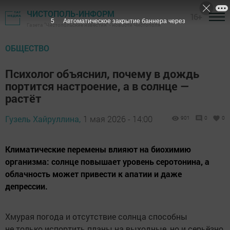
ЧИСТОПОЛЬ-ИНФОРМ
16+
4
Автоматическое закрытие баннера через
Газета "Чистопольские известия" - новости Чистополя
ОБЩЕСТВО
Психолог объяснил, почему в дождь
портится настроение, а в солнце —
растёт
Гузель Хайруллина,
1 мая 2026 - 14:00
901
0
0
Климатические перемены влияют на биохимию
организма: солнце повышает уровень серотонина, а
облачность может привести к апатии и даже
депрессии.
Хмурая погода и отсутствие солнца способны
не только испортить планы на выходные, но и серьёзно