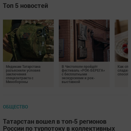
Топ 5 новостей
Медикам Татарстана
В Чистополе пройдёт
Как спр
разъяснили условия
фестиваль «РОК-БЕРЕГА»
сладком
заключения
с бесплатными
способ
спецконтракта с
экскурсиями и рок-
Минобороны
выставкой
ОБЩЕСТВО
Татарстан вошел в топ‑5 регионов
России по турпотоку в коллективных