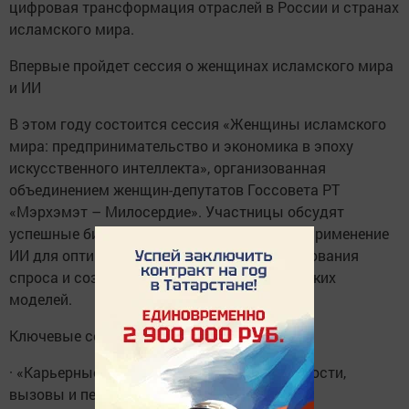
цифровая трансформация отраслей в России и странах
исламского мира.
Впервые пройдет сессия о женщинах исламского мира
и ИИ
В этом году состоится сессия «Женщины исламского
мира: предпринимательство и экономика в эпоху
искусственного интеллекта», организованная
объединением женщин-депутатов Госсовета РТ
«Мэрхэмэт – Милосердие». Участницы обсудят
успешные бизнес-кейсы (в том числе в IT), применение
ИИ для оптимизации процессов, прогнозирования
спроса и создания устойчивых экономических
моделей.
Ключевые сессии трека
· «Карьерные траектории женщин: возможности,
вызовы и перспективы развития».