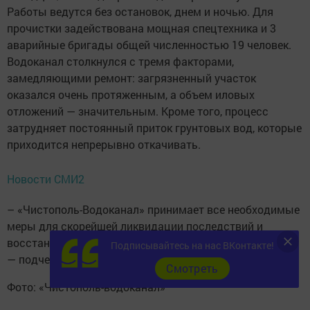
Работы ведутся без остановок, днем и ночью. Для
прочистки задействована мощная спецтехника и 3
аварийные бригады общей численностью 19 человек.
Водоканал столкнулся с тремя факторами,
замедляющими ремонт: загрязненный участок
оказался очень протяженным, а объем иловых
отложений — значительным. Кроме того, процесс
затрудняет постоянный приток грунтовых вод, которые
приходится непрерывно откачивать.
Новости СМИ2
– «Чистополь-Водоканал» принимает все необходимые
меры для скорейшей ликвидации последствий и
восстановления нормативного режима водоотведения,
Подписывайтесь на нас ВКонтакте!
— подчеркнули в организации.
Cмотреть
Фото: «Чистополь-водоканал»