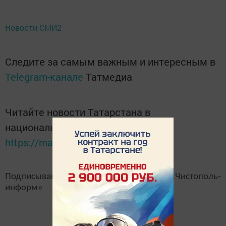
Новости СМИ2
Следите за самым важным и интересным в
Telegram-канале
Татмедиа
Читайте новости Татарстана в
национальном мессенджере MАХ:
https://max.ru/tatmedia
Подписывайтесь на наш
канал
MAX
«Чистополь-
информ»