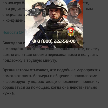
по номеру 8-800-2000-122 могут не только дети,
но и родители, а разговор с квалифицированным
специалистом всегда остаётся анонимным
и конфиденциальным.
Новости СМИ2
Благодаря конкурсу «Голос поддержки» дети
и молодёжь Чистополя узнали больше о том, почему
важно делиться своими переживаниями и получать
поддержку в трудную минуту.
Организаторы отмечают, что подобные мероприятия
помогают снять барьеры в общении с психологами
и формируют у подрастающего поколения привычку
обращаться за помощью, когда она действительно
нужна.