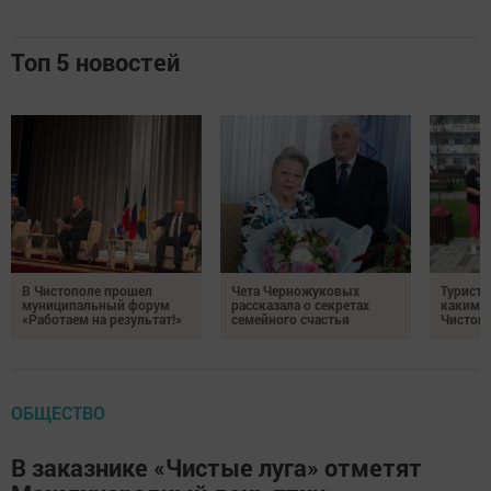
Топ 5 новостей
В Чистополе прошел
Чета Черножуковых
Туристы
муниципальный форум
рассказала о секретах
каким о
«Работаем на результат!»
семейного счастья
Чистоп
ОБЩЕСТВО
В заказнике «Чистые луга» отметят