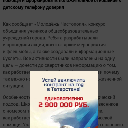
помощи и сформировать положительное отношение к
детскому телефону доверия
Как сообщает «Молодёжь Чистополя», конкурс
объединил учеников общеобразовательных
учреждений города. Ребята разрабатывали
и проводили акции, квесты, яркие мероприятия
и флешмобы, а также создавали информационные
буклеты. Все активности были направлены на одну
цель — донести до сверстников информацию о том,
как работает молодёжный телефон доверия и почему
так важно не оставаться одному в трудной жизненной
ситуации.
Особенностью конкурса стал акцент на творческий
подход. Школьники не просто знакомили ровесников
с номером телефона доверия, но и объясняли,
как работает служба экстренной психологической
помощи. Участники рассказывали о том, что позвонить