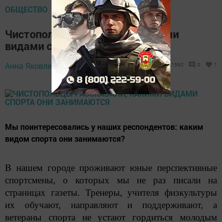
ОБЩЕСТВО
Чистопольцы рассказали, какими
видами спорта они занимаются
Анна Яковлева,
14 августа 2021 - 14:00
1560
0
1
Мы поинтересовались у наших респондентов: каким
видом спорта они занимаются?
В нашем городе проживают юные перспективные
спортсмены, о которых мы не раз писали на
страницах газеты. Тренеры, учителя физкультуры
их обучают, направляют и поддерживают, а
ветераны спорта не устают гордиться молодым