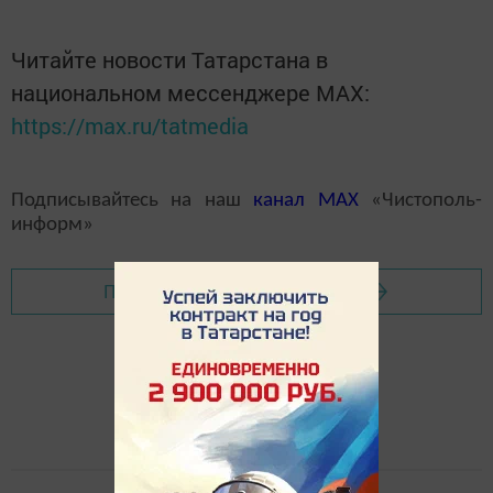
Читайте новости Татарстана в
национальном мессенджере MАХ:
https://max.ru/tatmedia
Подписывайтесь на наш
канал
MAX
«Чистополь-
информ»
Перейти на страницу новости