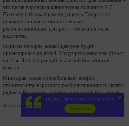
это целая городская клиническая больница №7.
Поэтому в ближайшем будущем в Татарстане
появятся четыре самостоятельных
реабилитационных центра», – объяснил глава
ведомства.
Один из четырех новых центров будет
ориентирован на детей. Медучреждение уже строят
на базе Детской республиканской больницы в
Казани.
Минздрав также прорабатывает вопрос
строительства взрослого реабилитационного центра
рядом с Республиканской клинической больницей.
Подписывайтесь на нас ВКонтакте!
Новости СМИ2
Cмотреть
«И еще становление двух центров реабилитации