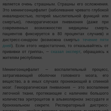
является очень страшным. Страшны его осложнения.
Это менингоэнцефалит (заболевание чревато глубокой
инвалидностью, потерей мыслительной функций или
смертью), геморрагическая пневмония (даже при
современных возможностях медицины смерть
пациентов фиксируется в 80 процентах случаев) и
дистресс-синдром (возможна смерть
в течение пяти
дней
). Если этого недостаточно, то отказывайтесь от
прививки от гриппа», —
сказал эксперт
, обращаясь к
жителям республики.
Менингоэнцефалит — воспалительный процесс,
затрагивающий оболочки головного мозга, его
вещество, а в иных случаях проникающий в спинной
мозг. Геморрагическая пневмония — это воспаление
легочной ткани, протекающее с наличием большого
количества эритроцитов в альвеолярном экссудате и
бронхиальном секрете. Респираторный дистресс-
синдром — крайне тяжелое проявление дыхательной