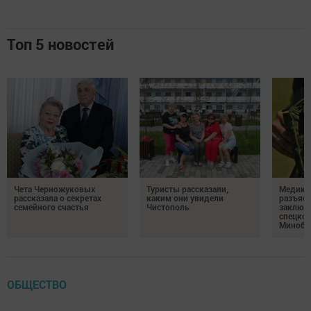
Топ 5 новостей
Чета Черножуковых
Туристы рассказали,
Медикам
рассказала о секретах
каким они увидели
разъясн
семейного счастья
Чистополь
заключ
спецкон
Минобо
ОБЩЕСТВО