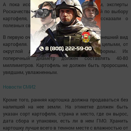
А пока исследование идет своим ходом, эксперты
Роскачества
дали
несколько рекомендаций по выбору
картофеля, его хранению, а также рассказали о
полезных свойствах.
В первую очередь рекомендуется оценить внешний вид
картофеля. Клубни должны быть сухими, целыми, от
округлой до продолговато-овальной формы. Их
поперечный диаметр должен составлять 40-80
миллиметров. Картофель не должен быть проросшим,
увядшим, увлажненным.
Новости СМИ2
Кроме того, ранняя картошка должна продаваться без
налипшей на нее земли. На этикетке должен быть
указан сорт картофеля, страна и место, где он вырос,
дата сбора и упаковки, есть ли в нем ГМО. Хранить
картошку лучше всего в темном месте с влажностью от