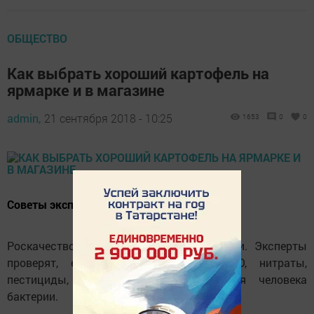
ОБЩЕСТВО
Как выбрать хороший картофель на
ярмарке и в магазине
admin,
21 сентября 2018 - 10:25
1653
0
0
Советы экспертов Роскачества
Роскачество начинает проверку картошки. Эксперты
проверят, есть ли в картофеле ГМО, нитраты,
пестициды, вредители и опасные для человека
бактерии.