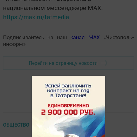
национальном мессенджере MАХ:
https://max.ru/tatmedia
Подписывайтесь на наш
канал
MAX
«Чистополь-
информ»
Перейти на страницу новости
ОБЩЕСТВО