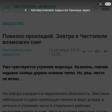
ЧИСТОПОЛЬ-ИНФОРМ
16+
3
Автоматическое закрытие баннера через
Газета "Чистопольские известия" - новости Чистополя
ОБЩЕСТВО
Повеяло прохладой. Завтра в Чистополе
возможен снег
Чистопольские
12 октября 2018
1672
0
0
известия,
- 13:55
Уже чувствуются утренние морозцы. Казалось, совсем
недавно солнце дарило осеннее тепло. Но, увы, ничто
не вечно...
На завтра ожидается переменная облачность. Местами
небольшие осадки преимущественно в виде дождя, в
ночные и утренние часы в отдельных районах
возможен мокрый снег. Ночью и утром местами туман.