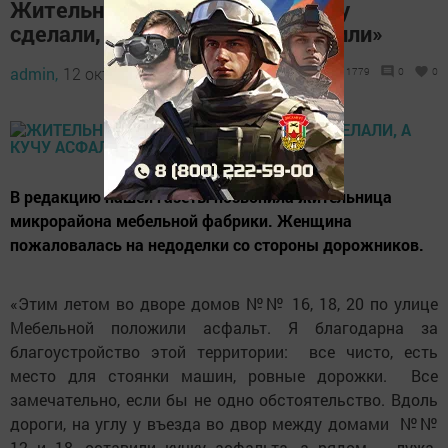
Жительница Чистополя: «Дорогу
сделали, а кучу асфальта оставили»
admin,
12 октября 2018 - 11:31
1779
0
0
В редакцию нашей газеты позвонила жительница
микрорайона мебельной фабрики. Женщина
пожаловалась на недоделки со стороны дорожников.
«Этим летом во дворе домов №№ 16, 18, 20 по улице
Мебельной положили асфальт. Я благодарна за
благоуст­ройство этой территории: все чисто, есть
место для стоянки машин, ровные дорожки. Все
замечательно, если бы не одно обстоятельство. Вдоль
дороги, на углу у въезда во двор между домами №№
12 и 18, оставили кучку асфальта, а рядом – лужа.