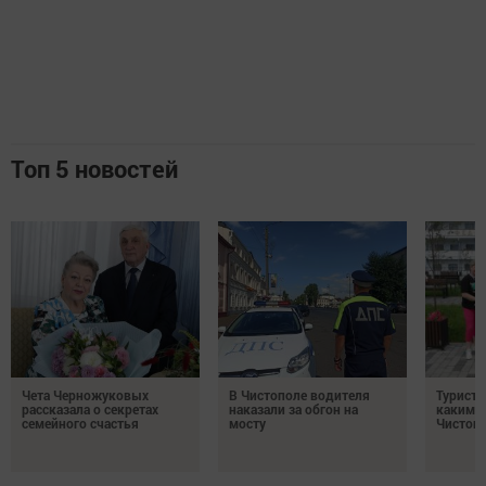
Топ 5 новостей
Чета Черножуковых
В Чистополе водителя
Туристы
рассказала о секретах
наказали за обгон на
каким о
семейного счастья
мосту
Чистоп