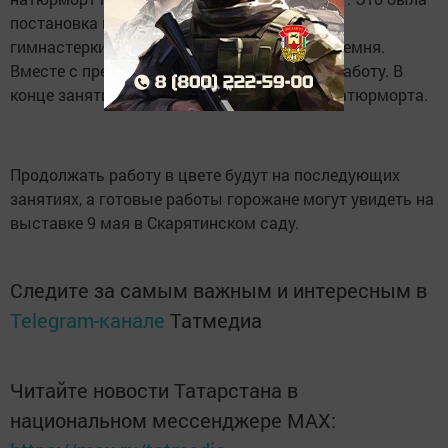
постановка из простых солдатских вещей,
гимнастерки, фляжки, солдатской кружки, ремня.
Вместе с преподавателем ученики начали работу. В
конце занятия была оценена композиция натюрморта.
Продолжать работу в цвете будут на последующих
занятиях, а готовые работы горожане могут увидеть на
выставке 9 мая в Скарятинском саду.
Следите за самым важным и интересным в
Telegram-канале
Татмедиа
Читайте новости Татарстана в
национальном мессенджере MАХ: