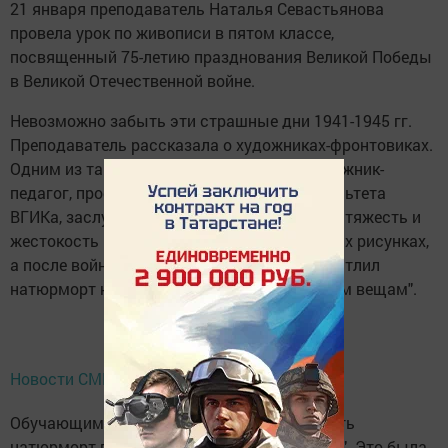
21 января преподаватель Наталья Севастьянова
провела урок по живописи в пятом классе,
посвященный 75-летию празднования Великой Победы
в Великой Отечественной войне.
Невозможно забыть эти страшные дни 1941-1945 гг.
Преподаватель рассказала о художниках-фронтовиках.
Одним из таких был Борис Неменский, художник-
педагог, профессор художественного факультета
ВГИКа, заслуженный художник России. Вся тяжесть и
жестокость войны отражена в их фронтовых рисунках,
а после войны в картинах. Всех очень впечатлил
натюрморт на тему войны "Реквием великим вещам".
Новости СМИ2
Обучающимся было предложено нарисовать
натюрморт под названием "Память о войне". Это была