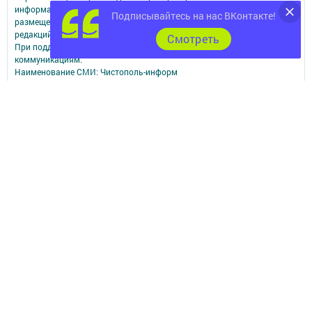
информации,
Подписывайтесь на нас ВКонтакте!
размещенной на сайте, возможна только с письменного согласия
редакций СМИ.
Cмотреть
При поддержке Республиканского агентства по печати и массовым
коммуникациям.
Наименование СМИ: Чистополь-информ
№ записи о регистрации СМИ, дата: Эл №ФС77-73817 от 28.09.2018 г.
СМИ зарегистрированно Федеральной службой по надзору в сфере
связи,
информационных технологий и массовых коммуникаций
ФИО главного редактора: Данилова Наталья Николаевна
Адрес редакции: 422980, Россия, Республика Татарстан, г.Чистополь,
ул.Ленина, 2-а.
Телефон редакции: 8-84342-5-10-60; 8-84342-5-10-57 (РЕКЛАМА).
Электронная почта редакции: chis2006@yandex.ru
Электронная почта для сообщений о фактах коррупции:
chis2006@yandex.ru
Учредитель СМИ: АО «ТАТМЕДИА»
Антикоррупционная политика
АО «ТАТМЕДИА» использует «cookie»
для персонализации сервисов и
удобства пользователей сайтом.
Использование «cookie» можно отменить в настройках браузера.
Политика конфиденциальности