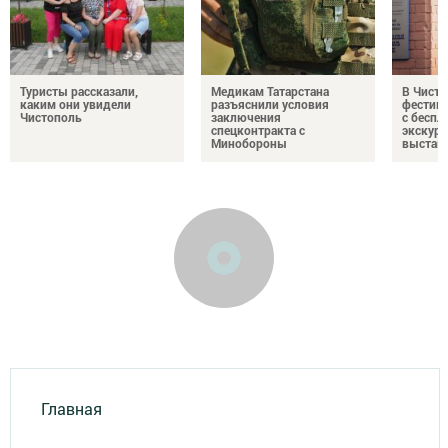
Туристы рассказали,
Медикам Татарстана
В Чисто
каким они увидели
разъяснили условия
фестив
Чистополь
заключения
с бесп
спецконтракта с
экскурс
Минобороны
выстав
Главная