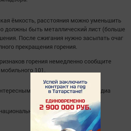
ская ёмкость, расстояния можно уменьшить
ьно должны быть металлический лист (больше
шения. После сжигания нужно засыпать очаг
лного прекращения горения.
признаков горения немедленно сообщите
 мобильного 101.
интересным в
Telegram-канале
Татмедиа
в национальном мессенджере MАХ: