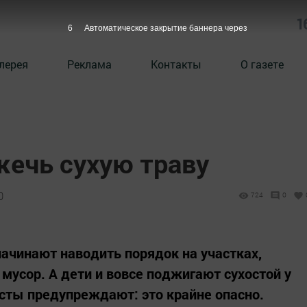
1
5
Автоматическое закрытие баннера через
лерея
Реклама
Контакты
О газете
жечь сухую траву
0
724
0
начинают наводить порядок на участках,
мусор. А дети и вовсе поджигают сухостой у
исты предупреждают: это крайне опасно.