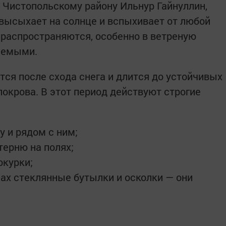
 Чистопольскому райо­ну Ильнур Гайнуллин,
 высыхает на солнце и вспыхивает от любой
распространяются, особенно в ветреную
ляемыми.
ся после схода снега и длится до устойчивых
окрова. В этот период действуют строгие
у и рядом с ним;
терню на полях;
окурки;
нах стеклянные бутылки и осколки — они