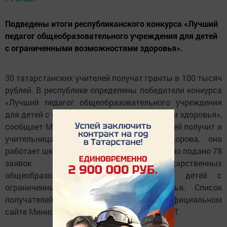
Подведены итоги республиканского конкурса «Лучший
педагог общеобразовательного учреждения для детей
с ограниченными возможностями здоровья».
30 татарстанских учителей получат гранты в 100 тысяч
рублей. В республике определены победители конкурса
«Лучший педагог общеобразовательного учреждения
для детей с ограниченными возможностями здоровья»,
сообщает Минобрнауки РТ. 100 тысяч рублей получит и
учительница из Чистополя Елена Сидорова, она
работает школе № 10. Всего на конкурс было подано 78
заявок от педагогов государственных
общеобразовательных учреждений для детей с
ограниченными возможностями здоровья. Список
получателей гранта опубликован на официальном
сайте Министерства образования и науки РТ.