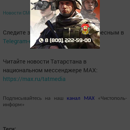
Новости СМИ2
Следите за самым важным и интересным в
Telegram-канале
Татмедиа
Читайте новости Татарстана в
национальном мессенджере MАХ:
https://max.ru/tatmedia
Подписывайтесь на наш
канал
MAX
«Чистополь-
информ»
Теги: