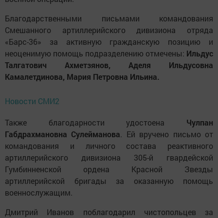
Благодарственными письмами командования
Смешанного артиллерийского дивизиона отряда
«Барс-36» за активную гражданскую позицию и
неоценимую помощь подразделению отмечены:
Ильдус
Талгатович Ахметзянов, Аделя Ильдусовна
Камалетдинова,
Мария Петровна Ильина.
Новости СМИ2
Также благодарности удостоена
Чулпан
Габдрахмановна Сулейманова
. Ей вручено письмо от
командования и личного состава реактивного
артиллерийского дивизиона 305-й гвардейской
Гумбинненской ордена Красной Звезды
артиллерийской бригады за оказанную помощь
военнослужащим.
Дмитрий Иванов поблагодарил чистопольцев за