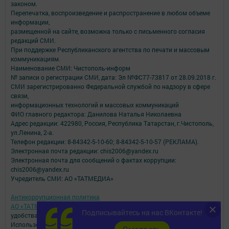
законом.
Перепечатка, воспроизведение и распространение в любом объеме
информации,
размещенной на сайте, возможна только с письменного согласия
редакций СМИ.
При поддержке Республиканского агентства по печати и массовым
коммуникациям.
Наименование СМИ: Чистополь-информ
№ записи о регистрации СМИ, дата: Эл №ФС77-73817 от 28.09.2018 г.
СМИ зарегистрированно Федеральной службой по надзору в сфере
связи,
информационных технологий и массовых коммуникаций
ФИО главного редактора: Данилова Наталья Николаевна
Адрес редакции: 422980, Россия, Республика Татарстан, г.Чистополь,
ул.Ленина, 2-а.
Телефон редакции: 8-84342-5-10-60; 8-84342-5-10-57 (РЕКЛАМА).
Электронная почта редакции: chis2006@yandex.ru
Электронная почта для сообщений о фактах коррупции:
chis2006@yandex.ru
Учредитель СМИ: АО «ТАТМЕДИА»
Антикоррупционная политика
АО «ТАТМЕДИА» использует «cookie»
для персонализации сервисов и
Подписывайтесь на нас ВКонтакте!
удобства пользователей сайтом.
Использование «cookie» можно отменить в настройках браузера.