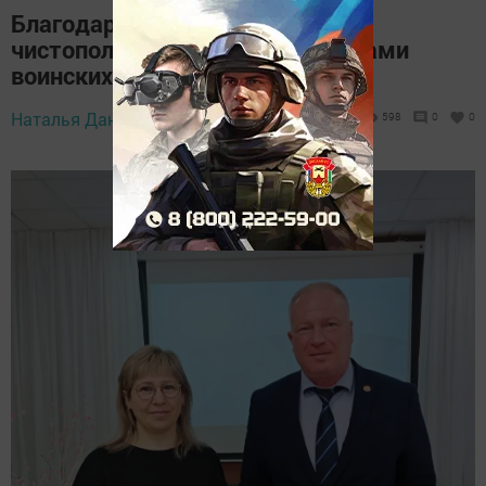
Благодарность из зоны СВО:
чистопольцы отмечены наградами
воинских подразделений
Наталья Данилова,
19 марта 2026 - 13:50
598
0
0