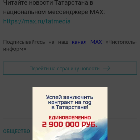
Читайте новости Татарстана в
национальном мессенджере MАХ:
https://max.ru/tatmedia
Подписывайтесь на наш
канал
MAX
«Чистополь-
информ»
Перейти на страницу новости
ОБЩЕСТВО