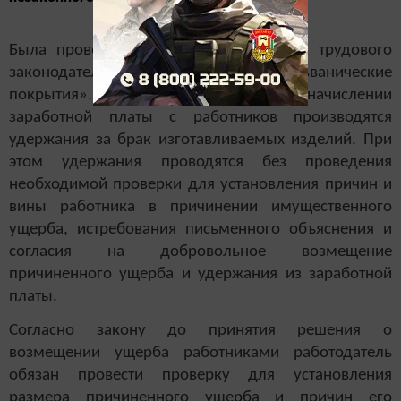
Была проведена проверка исполнения трудового
законодательства на предприятии «Гальванические
покрытия». Установлено, что при начислении
заработной платы с работников производятся
удержания за брак изготавливаемых изделий. При
этом удержания проводятся без проведения
необходимой проверки для установления причин и
вины работника в причинении имущественного
ущерба, истребования письменного объяснения и
согласия на добровольное возмещение
причиненного ущерба и удержания из заработной
платы.
Согласно закону до принятия решения о
возмещении ущерба работниками работодатель
обязан провести проверку для установления
размера причиненного ущерба и причин его