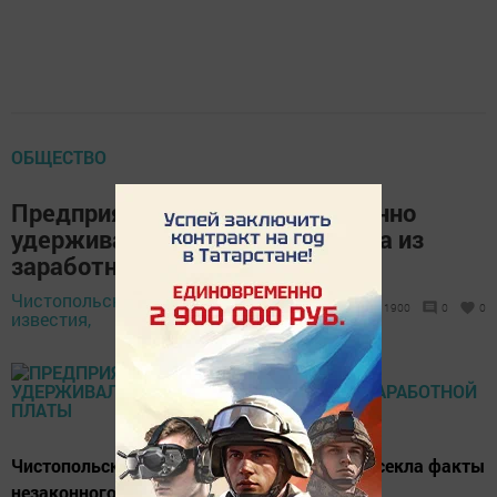
ОБЩЕСТВО
Предприятие Чистополя незаконно
удерживало денежные средства из
заработной платы
Чистопольские
23 августа 2018
1900
0
0
известия,
- 15:03
Чистопольская городская прокуратура пресекла факты
незаконного удержания денежных средств.