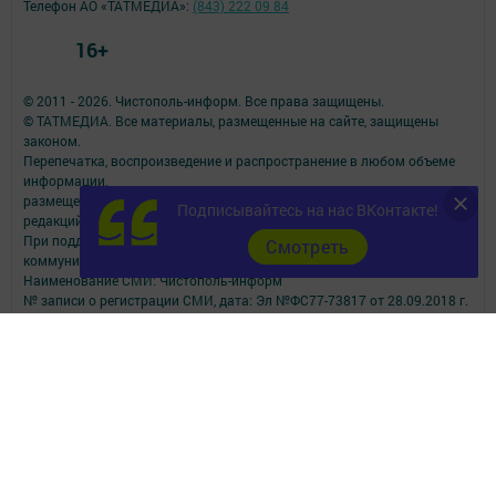
Телефон АО «ТАТМЕДИА»:
(843) 222 09 84
16+
© 2011 - 2026. Чистополь-информ. Все права защищены.
© ТАТМЕДИА. Все материалы, размещенные на сайте, защищены
законом.
Перепечатка, воспроизведение и распространение в любом объеме
информации,
размещенной на сайте, возможна только с письменного согласия
Подписывайтесь на нас ВКонтакте!
редакций СМИ.
При поддержке Республиканского агентства по печати и массовым
Cмотреть
коммуникациям.
Наименование СМИ: Чистополь-информ
№ записи о регистрации СМИ, дата: Эл №ФС77-73817 от 28.09.2018 г.
СМИ зарегистрированно Федеральной службой по надзору в сфере
связи,
информационных технологий и массовых коммуникаций
ФИО главного редактора: Данилова Наталья Николаевна
Адрес редакции: 422980, Россия, Республика Татарстан, г.Чистополь,
ул.Ленина, 2-а.
Телефон редакции: 8-84342-5-10-60; 8-84342-5-10-57 (РЕКЛАМА).
Электронная почта редакции: chis2006@yandex.ru
Электронная почта для сообщений о фактах коррупции: