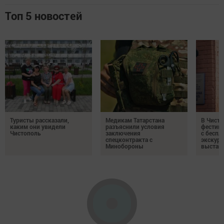
Топ 5 новостей
Туристы рассказали,
Медикам Татарстана
В Чисто
каким они увидели
разъяснили условия
фестив
Чистополь
заключения
с бесп
спецконтракта с
экскурс
Минобороны
выстав