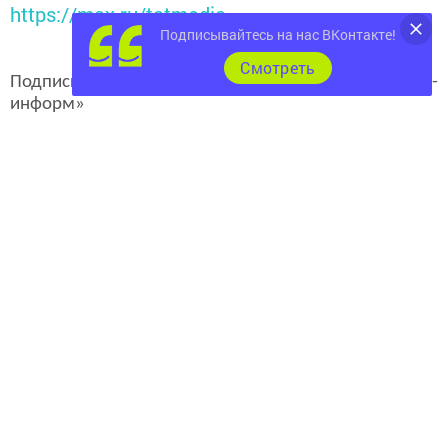
https://max.ru/tatmedia
Подписывайтесь на нас ВКонтакте!
Cмотреть
Подписывайтесь на наш
канал
MAX
«Чистополь-
информ»
Теги:
ГОРОД ЧИСТОПОЛЬ
КАКОЙ ПРАЗДНИК 1 АВГУСТА
ПРАЗДНИКИ 1 АВГУСТА
Перейти на страницу новости