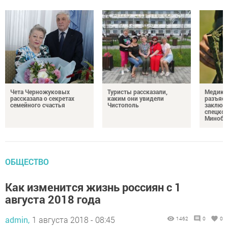
Чета Черножуковых
Туристы рассказали,
Медикам
рассказала о секретах
каким они увидели
разъясн
семейного счастья
Чистополь
заключ
спецкон
Минобо
ОБЩЕСТВО
Как изменится жизнь россиян с 1
августа 2018 года
admin,
1 августа 2018 - 08:45
1462
0
0