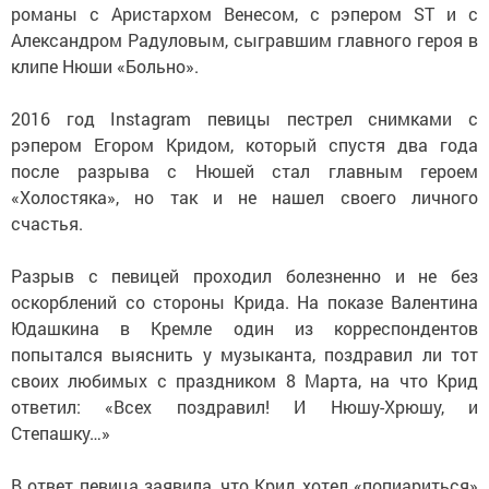
романы c Аристархом Венесом, с рэпером ST и с
Александром Радуловым, сыгравшим главного героя в
клипе Нюши «Больно».
2016 год Instagram певицы пестрел снимками с
рэпером Егором Кридом, который спустя два года
после разрыва с Нюшей стал главным героем
«Холостяка», но так и не нашел своего личного
счастья.
Разрыв с певицей проходил болезненно и не без
оскорблений со стороны Крида. На показе Валентина
Юдашкина в Кремле один из корреспондентов
попытался выяснить у музыканта, поздравил ли тот
своих любимых с праздником 8 Марта, на что Крид
ответил: «Всех поздравил! И Нюшу-Хрюшу, и
Степашку…»
В ответ певица заявила, что Крид хотел «попиариться»