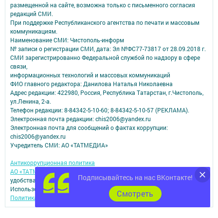
размещенной на сайте, возможна только с письменного согласия
редакций СМИ.
При поддержке Республиканского агентства по печати и массовым
коммуникациям.
Наименование СМИ: Чистополь-информ
№ записи о регистрации СМИ, дата: Эл №ФС77-73817 от 28.09.2018 г.
СМИ зарегистрированно Федеральной службой по надзору в сфере
связи,
информационных технологий и массовых коммуникаций
ФИО главного редактора: Данилова Наталья Николаевна
Адрес редакции: 422980, Россия, Республика Татарстан, г.Чистополь,
ул.Ленина, 2-а.
Телефон редакции: 8-84342-5-10-60; 8-84342-5-10-57 (РЕКЛАМА).
Электронная почта редакции: chis2006@yandex.ru
Электронная почта для сообщений о фактах коррупции:
chis2006@yandex.ru
Учредитель СМИ: АО «ТАТМЕДИА»
Антикоррупционная политика
АО «ТАТМЕДИА» использует «cookie»
для персонализации сервисов и
Подписывайтесь на нас ВКонтакте!
удобства пользователей сайтом.
Использование «cookie» можно отменить в настройках браузера.
Cмотреть
Политика конфиденциальности