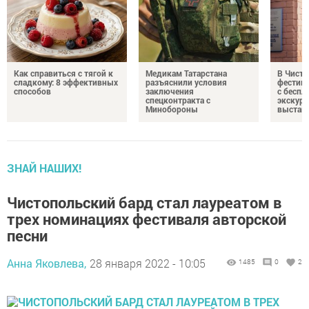
Как справиться с тягой к
Медикам Татарстана
В Чисто
сладкому: 8 эффективных
разъяснили условия
фестив
способов
заключения
с бесп
спецконтракта с
экскурс
Минобороны
выстав
ЗНАЙ НАШИХ!
Чистопольский бард стал лауреатом в
трех номинациях фестиваля авторской
песни
Анна Яковлева,
28 января 2022 - 10:05
1485
0
2