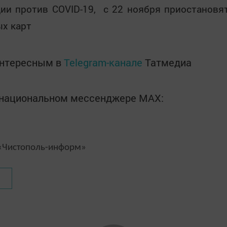
ии против COVID-19, с 22 ноября приостановя
ых карт
интересным в
Telegram-канале
Татмедиа
в национальном мессенджере MАХ:
Чистополь-информ»