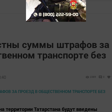
естны суммы штрафов за
твенном транспорте без
8:40
2385
0
а территории Татарстана будут введены