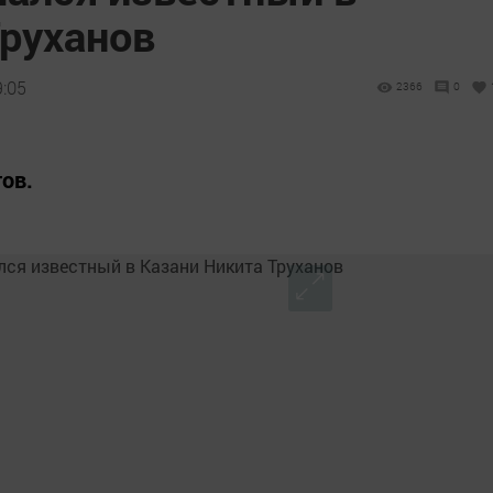
Труханов
9:05
2366
0
ов.