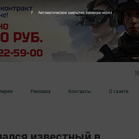
6
Автоматическое закрытие баннера через
1
лерея
Реклама
Контакты
О газете
чался известный в