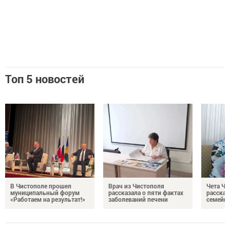
Топ 5 новостей
В Чистополе прошел
Врач из Чистополя
Чета Ч
муниципальный форум
рассказала о пяти фактах
рассказ
«Работаем на результат!»
заболеваний печени
семейно