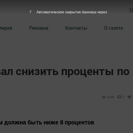
1
7
Автоматическое закрытие баннера через
лерея
Реклама
Контакты
О газете
ал снизить проценты по
2338
0
м должна быть ниже 8 процентов