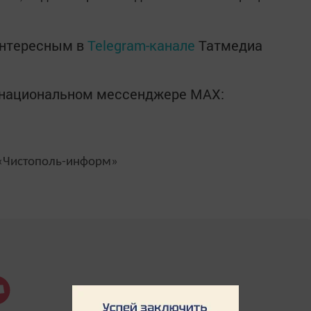
интересным в
Telegram-канале
Татмедиа
в национальном мессенджере MАХ:
Чистополь-информ»