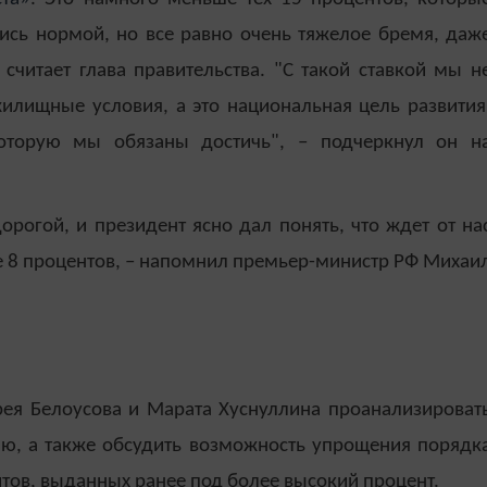
ись нормой, но все равно очень тяжелое бремя, даж
считает глава правительства. "С такой ставкой мы н
лищные условия, а это национальная цель развития
оторую мы обязаны достичь", – подчеркнул он н
орогой, и президент ясно дал понять, что ждет от на
е 8 процентов, – напомнил премьер-министр РФ Михаи
рея Белоусова и Марата Хуснуллина проанализироват
ию, а также обсудить возможность упрощения порядк
тов, выданных ранее под более высокий процент.