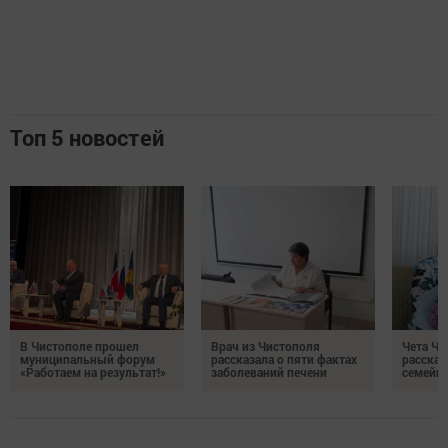
Топ 5 новостей
В Чистополе прошел
Врач из Чистополя
Чета Ч
муниципальный форум
рассказала о пяти фактах
рассказ
«Работаем на результат!»
заболеваний печени
семейно