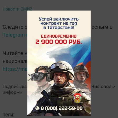
Новости СМИ2
Следите за самым важным и интересным в
Telegram-канале
Татмедиа
Читайте новости Татарстана в
национальном мессенджере MАХ:
https://max.ru/tatmedia
Подписывайтесь на наш
канал
MAX
«Чистополь-
информ»
Теги: