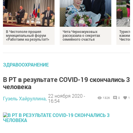
В Чистополе прошел
Чета Черножуковых
Туристы
муниципальный форум
рассказала о секретах
каким о
«Работаем на результат!»
семейного счастья
Чистоп
ЗДРАВООХРАНЕНИЕ
В РТ в результате COVID-19 скончались 3
человека
22 ноября 2020 -
Гузель Хайруллина,
1326
0
1
16:54