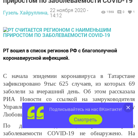
приростом по заболеваемости COVID-19
22 ноября 2020 -
Гузель Хайруллина,
1569
0
1
14:12
РТ вошел в список регионов РФ с благополучной
коронавирусной инфекцией.
С начала эпидемии коронавируса в Татарстане
зафиксировано 9тыс 625 случаев, из которых 69
заболели за вчерашний день. Об этом рассказала
РИА Новости со ссылкой на замруководителя
Управления Роспотребнадзора по Татарстану
Подписывайтесь на нас ВКонтакте!
Любовь Авдонину.
Cмотреть
По данным Авдониной, огромного роста
заболеваемости
COVID
-19 не обнаружено. На