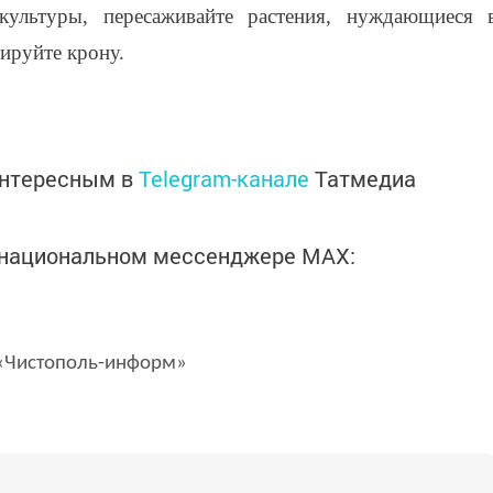
ультуры, пересаживайте растения, нуждающиеся 
ируйте крону.
интересным в
Telegram-канале
Татмедиа
в национальном мессенджере MАХ:
Чистополь-информ»