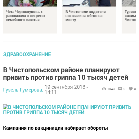
Чета Черножуковых
В Чистополе водителя
Туристы
рассказала о секретах
наказали за обгон на
каким о
семейного счастья
мосту
Чистоп
ЗДРАВООХРАНЕНИЕ
В Чистопольском районе планируют
привить против гриппа 10 тысяч детей
19 сентября 2018 -
Гузель Гумерова,
1643
0
0
14:11
Кампания по вакцинации набирает обороты